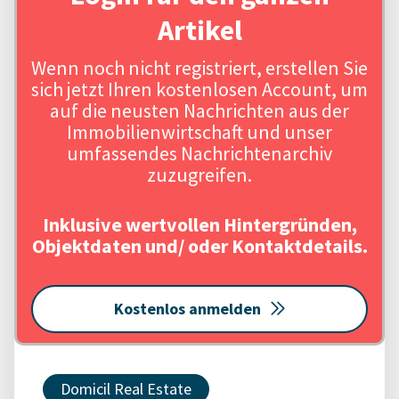
Artikel
Wenn noch nicht registriert, erstellen Sie
sich jetzt Ihren kostenlosen Account, um
auf die neusten Nachrichten aus der
Immobilienwirtschaft und unser
umfassendes Nachrichtenarchiv
zuzugreifen.
Inklusive wertvollen Hintergründen,
Objektdaten und/ oder Kontaktdetails.
Kostenlos anmelden
Domicil Real Estate