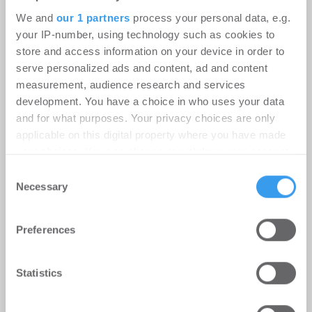
We and
our 1 partners
process your personal data, e.g.
your IP-number, using technology such as cookies to
store and access information on your device in order to
serve personalized ads and content, ad and content
measurement, audience research and services
development. You have a choice in who uses your data
Erster Spatenstich für neuen
and for what purposes. Your privacy choices are only
Schulcampus Eberswalde-Finow
applicable on this digital property where you have made
-
07.07.2026
your choices. You can change or withdraw your consent
Login für den ganzen Artikel Wenn noch nicht
any time from the Cookie Declaration or by clicking on
Consent
registriert, erstellen Sie sich jetzt Ihren
the Privacy trigger icon.
Necessary
Selection
kostenlosen Account, um auf die neusten ...
Find out more about how your personal data is processed
Preferences
and set your preferences in the
details section
.
MÖHRLE HAPP LUTHER berät Beds
We use cookies to personalise content and ads, to
Statistics
and Bars bei Hotelübernahme am
provide social media features and to analyse our traffic.
Alexanderplatz
We also share information about your use of our site with