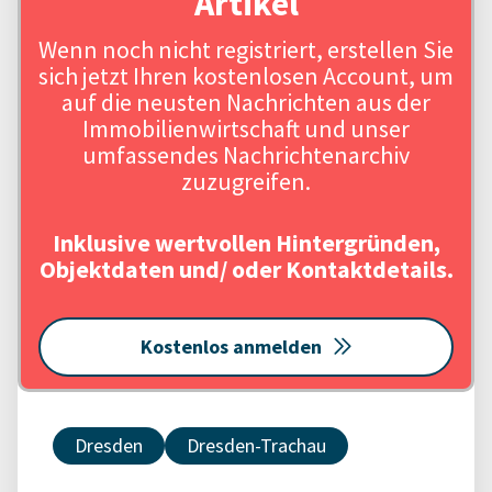
Artikel
Wenn noch nicht registriert, erstellen Sie
sich jetzt Ihren kostenlosen Account, um
auf die neusten Nachrichten aus der
Immobilienwirtschaft und unser
umfassendes Nachrichtenarchiv
zuzugreifen.
Inklusive wertvollen Hintergründen,
Objektdaten und/ oder Kontaktdetails.
Kostenlos anmelden
Dresden
Dresden-Trachau