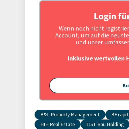
Login fü
Wenn noch nicht registriert
Account, um auf die neuste
und unser umfassen
Inklusive wertvollen 
Ko
B&L Property Management
BF.capit
HIH Real Estate
LIST Bau Holding