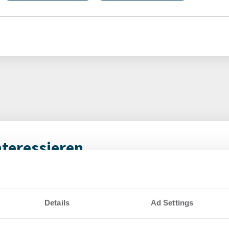
nteressieren
vestmentmarkt
Amp
August 2026
gew
Details
Ad Settings
SK
8.2026