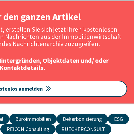
r den ganzen Artikel
, erstellen Sie sich jetzt Ihren kostenlosen
n Nachrichten aus der Immobilienwirtschaft
des Nachrichtenarchiv zuzugreifen.
Hintergründen, Objektdaten und/ oder
Kontaktdetails.
stenlos anmelden
al
Büroimmobilien
Dekarbonisierung
ESG
REICON Consulting
RUECKERCONSULT