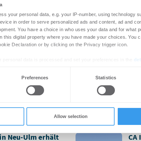
Bü
rtikel Wenn noch nicht
a
ie sich jetzt Ihren kostenlosen
Login
ss your personal data, e.g. your IP-number, using technology s
ten ...
regist
evice in order to serve personalized ads and content, ad and c
Accoun
opment. You have a choice in who uses your data and for what p
on this digital property where you have made your choices. You 
kie Declaration or by clicking on the Privacy trigger icon.
rlängern und
HWS
 personal data is processed and set your preferences in the
det
 Stuttgarter
pla
rk STEP
Neu
e content and ads, to provide social media features and to analy
Preferences
Statistics
 our site with our social media, advertising and analytics partn
-
06.08.2026
Bü
 provided to them or that they’ve collected from your use of their
eßt Mietverträge über 3.500
Revit
den p
Innens
Allow selection
in Neu-Ulm erhält
CA 