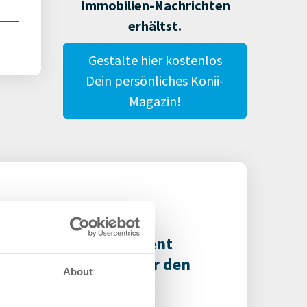
Immobilien-Nachrichten
erhältst.
Gestalte hier kostenlos
Dein persönliches Konii-
Magazin!
ega Asset Management
innt ODDO BHF SE für den
About
YPER