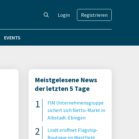
Login
Registrieren
EVENTS
Meistgelesene News
der letzten 5 Tage
FIM Unternehmensgruppe
sichert sich Netto-Markt in
Albstadt-Ebingen
Lindt eröffnet Flagship-
Boutique im Westfield