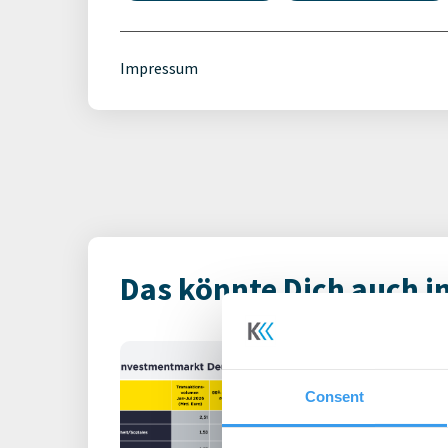
Impressum
Das könnte Dich auch i
Immobilienin
Deutschland – 
Consent
Büro | Märkte
-
06.0