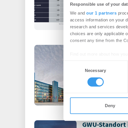
Login für den ganzen A
Responsible use of your dat
registriert, erstellen S
We and
our 1 partners
proce
Account, um auf die neus
access information on your d
research and services devel
choices are only applicable 
consent any time from the Coo
Büromieter ve
Find out more about how your
expandieren im
Consent
Technologiepa
We use cookies to personalis
Necessary
Selection
information about your use of
Büro | Deals Miete
other information that you’ve
Union Investment schli
m² ab
Deny
GWU-Standort 