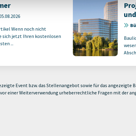
mer
Pro
und
05.08.2026
Bü
rtikel Wenn noch nicht
ie sich jetzt Ihren kostenlosen
Bauli
ten ...
wesen
Absch
zeigte Event bzw. das Stellenangebot sowie für das angezeigte Bi
ie vor einer Weiterverwendung urheberrechtliche Fragen mit der a