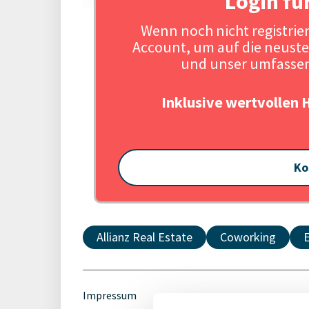
Login fü
Wenn noch nicht registriert
Account, um auf die neuste
und unser umfassen
Inklusive wertvollen 
Ko
Allianz Real Estate
Coworking
Impressum