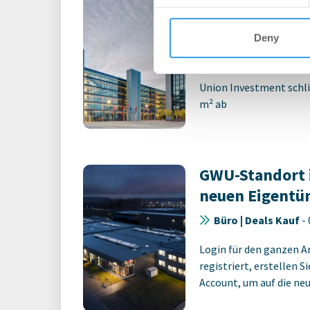
expandieren im
Technologiepa
Deny
Büro | Deals Miete
Union Investment schli
m² ab
GWU-Standort 
neuen Eigentü
Büro | Deals Kauf
-
Login für den ganzen A
registriert, erstellen S
Account, um auf die neus