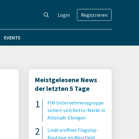
Login
Registrieren
EVENTS
Meistgelesene News
der letzten 5 Tage
FIM Unternehmensgruppe
sichert sich Netto-Markt in
Albstadt-Ebingen
Lindt eröffnet Flagship-
Boutique im Westfield