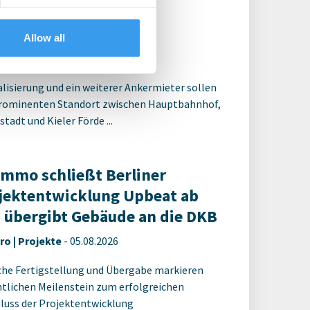
nt umfassende
positionierung
Allow all
ro | Deals Kauf
-
05.08.2026
alisierung und ein weiterer Ankermieter sollen
rominenten Standort zwischen Hauptbahnhof,
tadt und Kieler Förde ...
Immo schließt Berliner
jektentwicklung Upbeat ab
 übergibt Gebäude an die DKB
ro | Projekte
-
05.08.2026
che Fertigstellung und Übergabe markieren
tlichen Meilenstein zum erfolgreichen
luss der Projektentwicklung