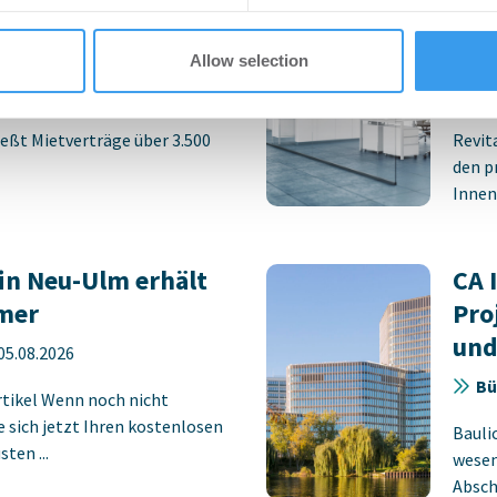
 Stuttgarter
pla
rk STEP
Neu
Allow selection
-
06.08.2026
Bü
eßt Mietverträge über 3.500
Revit
den p
Innens
in Neu-Ulm erhält
CA 
mer
Pro
und
05.08.2026
Bü
rtikel Wenn noch nicht
ie sich jetzt Ihren kostenlosen
Bauli
ten ...
wesen
Absch