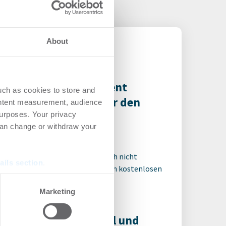
About
ega Asset Management
uch as cookies to store and
innt ODDO BHF SE für den
ontent measurement, audience
YPER
urposes. Your privacy
can change or withdraw your
ro | Deals Miete
-
06.08.2026
 für den ganzen Artikel Wenn noch nicht
ails section
.
riert, erstellen Sie sich jetzt Ihren kostenlosen
t, um auf die neusten ...
se our traffic. We also share
Marketing
ers who may combine it with
 services.
 erwirbt das CAP Kiel und