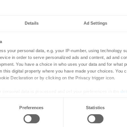
Details
Ad Settings
nteressieren
a
vestmentmarkt
Amp
ss your personal data, e.g. your IP-number, using technology s
August 2026
gew
evice in order to serve personalized ads and content, ad and c
SK
opment. You have a choice in who uses your data and for what p
8.2026
on this digital property where you have made your choices. You 
Bü
kie Declaration or by clicking on the Privacy trigger icon.
rtikel Wenn noch nicht
ie sich jetzt Ihren kostenlosen
Login
 personal data is processed and set your preferences in the
det
ten ...
regist
Accoun
e content and ads, to provide social media features and to analy
Preferences
Statistics
 our site with our social media, advertising and analytics partn
 provided to them or that they’ve collected from your use of their
rlängern und
HWS