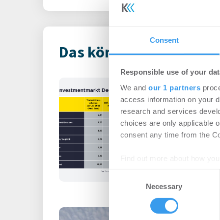
Consent
Das könnte Dich auch i
Responsible use of your dat
Immobilienin
We and
our 1 partners
proce
Deutschland – 
access information on your d
research and services devel
Büro | Märkte
-
06.0
choices are only applicable 
consent any time from the Coo
Login für den ganzen A
registriert, erstellen S
Find out more about how your
Account, um auf die neus
Consent
We use cookies to personalis
Necessary
Selection
information about your use of
other information that you’ve
Büromieter ve