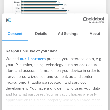
Consent
Details
Ad Settings
About
Kaufpreise für Neubauwohnungen
steigen wieder
Responsible use of your data
Wohnen | Märkte
-
21.07.2026
We and
our 1 partners
process your personal data, e.g.
Kaufpreise für Neubauwohnungen steigen wieder
your IP-number, using technology such as cookies to
store and access information on your device in order to
serve personalized ads and content, ad and content
measurement, audience research and services
development. You have a choice in who uses your data
and for what purposes. Your privacy choices are only
applicable on this digital property where you have made
your choices. You can change or withdraw your consent