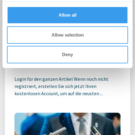
provided to them or that they’ve collected from your use
of their services.
Allow all
Sozial orientierte
Allow selection
Wohnungswirtschaft begrüßt
Novelle der Landesbauordnung
NRW
Deny
Wohnen
-
17.07.2026
Login für den ganzen Artikel Wenn noch nicht
registriert, erstellen Sie sich jetzt Ihren
kostenlosen Account, um auf die neusten ...