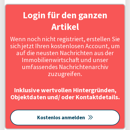
Login für den ganzen
Artikel
Wenn noch nicht registriert, erstellen Sie
sich jetzt Ihren kostenlosen Account, um
auf die neusten Nachrichten aus der
Immobilienwirtschaft und unser
umfassendes Nachrichtenarchiv
zuzugreifen.
Inklusive wertvollen Hintergründen,
Objektdaten und/ oder Kontaktdetails.
Kostenlos anmelden