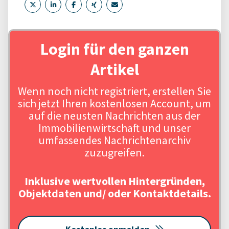
Login für den ganzen
Artikel
Wenn noch nicht registriert, erstellen Sie
sich jetzt Ihren kostenlosen Account, um
auf die neusten Nachrichten aus der
Immobilienwirtschaft und unser
umfassendes Nachrichtenarchiv
zuzugreifen.
Inklusive wertvollen Hintergründen,
Objektdaten und/ oder Kontaktdetails.