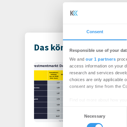
Consent
Das könnte Dich auch i
Responsible use of your dat
We and
our 1 partners
proce
Immobilienin
access information on your d
Deutschland – 
research and services devel
choices are only applicable 
Büro | Märkte
-
06.0
consent any time from the Coo
Login für den ganzen A
Find out more about how your
registriert, erstellen S
Consent
Account, um auf die neus
We use cookies to personalis
Necessary
Selection
information about your use of