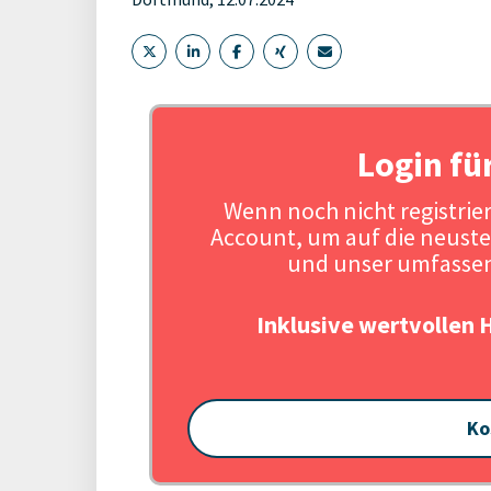
Login fü
Wenn noch nicht registriert
Account, um auf die neuste
und unser umfassen
Inklusive wertvollen 
Ko