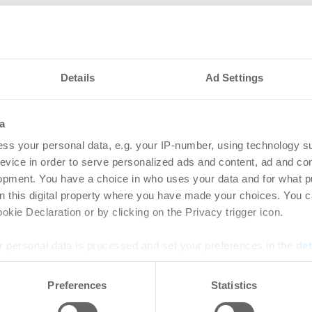
Details
Ad Settings
nteressieren
a
ss your personal data, e.g. your IP-number, using technology s
vestmentmarkt
Amp
evice in order to serve personalized ads and content, ad and c
August 2026
gew
opment. You have a choice in who uses your data and for what p
on this digital property where you have made your choices. You 
SK
8.2026
kie Declaration or by clicking on the Privacy trigger icon.
Bü
rtikel Wenn noch nicht
 personal data is processed and set your preferences in the
det
ie sich jetzt Ihren kostenlosen
Login
ten ...
regist
e content and ads, to provide social media features and to analy
Preferences
Statistics
Accoun
 our site with our social media, advertising and analytics partn