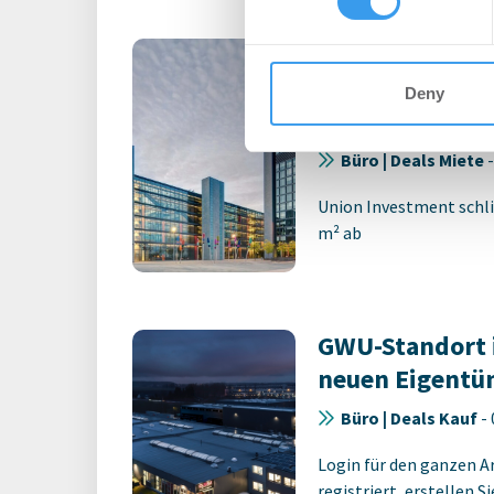
other information that you’ve
Büromieter ve
expandieren im
Deny
Technologiepa
Büro | Deals Miete
Union Investment schli
m² ab
GWU-Standort 
neuen Eigentü
Büro | Deals Kauf
-
Login für den ganzen A
registriert, erstellen S