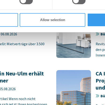
 provided to them or that they’ve collected from your use of their
rlängern und
HWS
 Stuttgarter
pla
Allow selection
rk STEP
Neu
-
06.08.2026
Bü
eßt Mietverträge über 3.500
Revit
den p
Innens
in Neu-Ulm erhält
CA 
mer
Pro
und
05.08.2026
Bü
rtikel Wenn noch nicht
ie sich jetzt Ihren kostenlosen