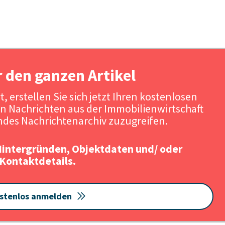
r den ganzen Artikel
, erstellen Sie sich jetzt Ihren kostenlosen
n Nachrichten aus der Immobilienwirtschaft
des Nachrichtenarchiv zuzugreifen.
Hintergründen, Objektdaten und/ oder
Kontaktdetails.
stenlos anmelden