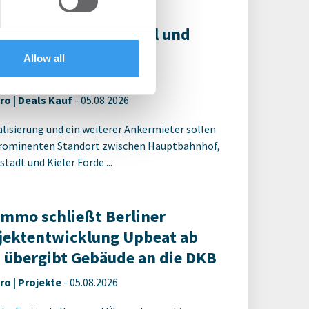
 services.
 erwirbt das CAP Kiel und
nt umfassende
Allow all
positionierung
ro | Deals Kauf
-
05.08.2026
alisierung und ein weiterer Ankermieter sollen
rominenten Standort zwischen Hauptbahnhof,
tadt und Kieler Förde ...
Immo schließt Berliner
jektentwicklung Upbeat ab
 übergibt Gebäude an die DKB
ro | Projekte
-
05.08.2026