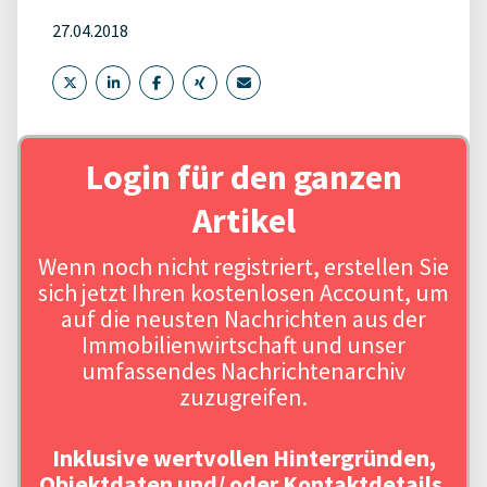
27.04.2018
Login für den ganzen
Artikel
Wenn noch nicht registriert, erstellen Sie
sich jetzt Ihren kostenlosen Account, um
auf die neusten Nachrichten aus der
Immobilienwirtschaft und unser
umfassendes Nachrichtenarchiv
zuzugreifen.
Inklusive wertvollen Hintergründen,
Objektdaten und/ oder Kontaktdetails.