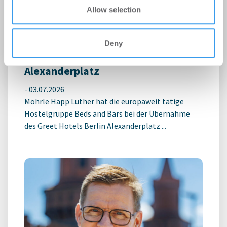
kostenlosen Account, um auf die neusten ...
Allow selection
MÖHRLE HAPP LUTHER berät Beds
Deny
and Bars bei Hotelübernahme am
Alexanderplatz
-
03.07.2026
Möhrle Happ Luther hat die europaweit tätige
Hostelgruppe Beds and Bars bei der Übernahme
des Greet Hotels Berlin Alexanderplatz ...