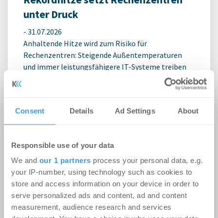
unter Druck
-
31.07.2026
Anhaltende Hitze wird zum Risiko für
Rechenzentren: Steigende Außentemperaturen
und immer leistungsfähigere IT-Systeme treiben
den ...
Consent
Details
Ad Settings
About
Ingeborg-Warschke-Nachwuchspreis
2026 – Bewerbung bis 2. August
möglich – Bundesbauministerin
Responsible use of your data
Verena Hubertz abermals
We and
our 1 partners
process your personal data, e.g.
your IP-number, using technology such as cookies to
Schirmherrin
store and access information on your device in order to
-
08.07.2026
serve personalized ads and content, ad and content
Login für den ganzen Artikel Wenn noch nicht
measurement, audience research and services
registriert, erstellen Sie sich jetzt Ihren