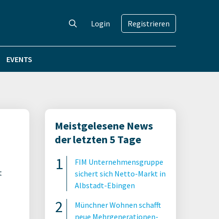
Login
Registrieren
EVENTS
Meistgelesene News
der letzten 5 Tage
FIM Unternehmensgruppe
t
sichert sich Netto-Markt in
Albstadt-Ebingen
Münchner Wohnen schafft
neue Mehrgenerationen-