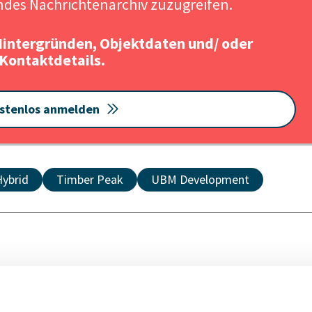
des Nachrichtenarchiv zuzugreifen.
Hintergründen, Objektdaten und/ oder
Kontaktdetails.
stenlos anmelden
Hybrid
Timber Peak
UBM Development