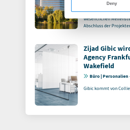
Deny
Bauliche Fertigstellun
wesentlichen Meilenst
Abschluss der Projekt
Zijad Gibic wir
Agency Frankf
Wakefield
Büro | Personalien
Gibic kommt von Collie