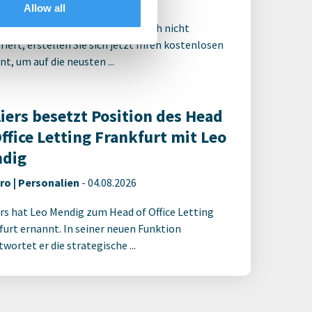
Allow all
 für den ganzen Artikel Wenn noch nicht
riert, erstellen Sie sich jetzt Ihren kostenlosen
t, um auf die neusten ...
liers besetzt Position des Head
Office Letting Frankfurt mit Leo
dig
ro | Personalien
-
04.08.2026
ers hat Leo Mendig zum Head of Office Letting
furt ernannt. In seiner neuen Funktion
wortet er die strategische ...