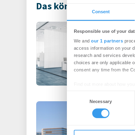
Das könnte Dich auch i
Consent
HWS erwirbt da
Responsible use of your dat
plant umfasse
We and
our 1 partners
proce
Neupositionie
access information on your d
Büro | Deals Kauf
-
research and services devel
choices are only applicable 
Revitalisierung und ein
consent any time from the Coo
den prominenten Stan
Innenstadt und Kieler Fö
Find out more about how your
Consent
We use cookies to personalis
Necessary
Selection
CA Immo schlie
information about your use of
Projektentwic
other information that you’ve
und übergibt G
Büro | Projekte
-
05