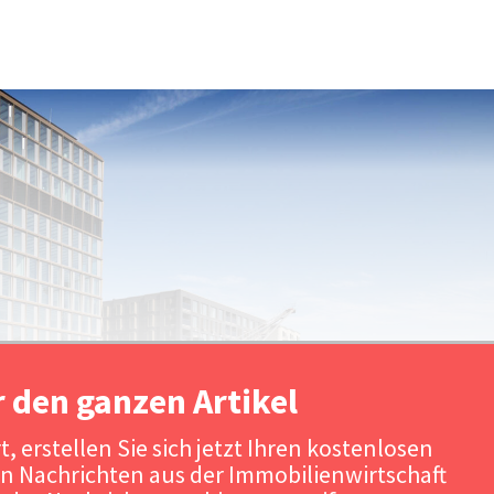
r den ganzen Artikel
, erstellen Sie sich jetzt Ihren kostenlosen
n Nachrichten aus der Immobilienwirtschaft
Quelle: UBM / Urheber: Sven Hasselb