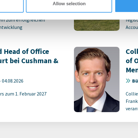
Allow selection
g und Übergabe markieren
Login
ein zum erfolgreichen
regist
entwicklung
Accoun
d Head of Office
Col
urt bei Cushman &
of 
Men
-
04.08.2026
Bü
rs zum 1. Februar 2027
Colli
Frank
verant