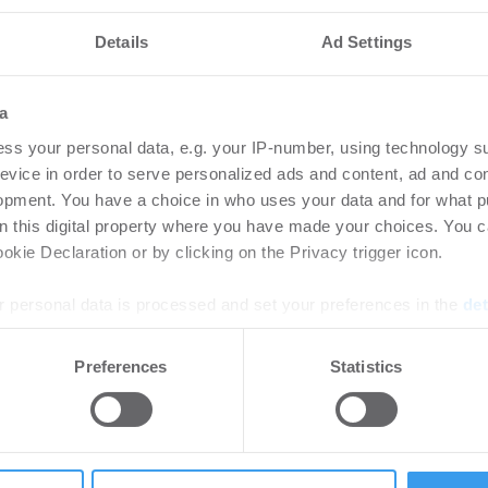
nteressieren
Details
Ad Settings
s CAP Kiel und
GWU
a
nde
neu
ss your personal data, e.g. your IP-number, using technology s
rung
Bü
evice in order to serve personalized ads and content, ad and c
05.08.2026
opment. You have a choice in who uses your data and for what p
Login
on this digital property where you have made your choices. You 
regist
 weiterer Ankermieter sollen
kie Declaration or by clicking on the Privacy trigger icon.
Accoun
dort zwischen Hauptbahnhof,
rde ...
 personal data is processed and set your preferences in the
det
e content and ads, to provide social media features and to analy
Preferences
Statistics
ßt Berliner
Son
 our site with our social media, advertising and analytics partn
klung Upbeat ab
Bür
 provided to them or that they’ve collected from your use of their
ebäude an die DKB
Fam
.08.2026
Bü