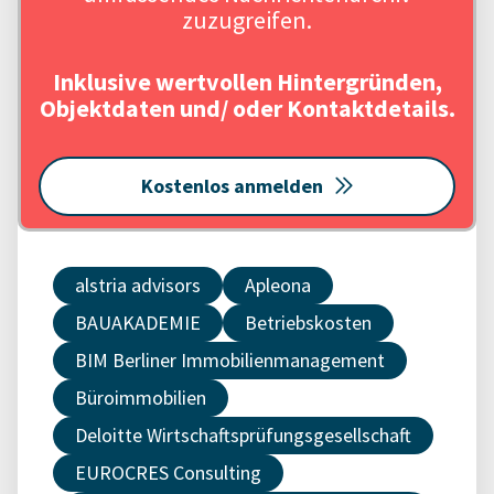
zuzugreifen.
Inklusive wertvollen Hintergründen,
Objektdaten und/ oder Kontaktdetails.
Kostenlos anmelden
alstria advisors
Apleona
BAUAKADEMIE
Betriebskosten
BIM Berliner Immobilienmanagement
Büroimmobilien
Deloitte Wirtschaftsprüfungsgesellschaft
EUROCRES Consulting