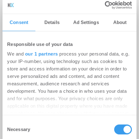
Consent
Details
Ad Settings
About
Responsible use of your data
We and
our 1 partners
process your personal data, e.g.
Ampega Asset Management gewinnt
your IP-number, using technology such as cookies to
ODDO BHF SE für den SKYPER
store and access information on your device in order to
serve personalized ads and content, ad and content
Büro | Deals Miete
-
06.08.2026
measurement, audience research and services
development. You have a choice in who uses your data
Login für den ganzen Artikel Wenn noch nicht
and for what purposes. Your privacy choices are only
registriert, erstellen Sie sich jetzt Ihren
applicable on this digital property where you have made
kostenlosen Account, um auf die neusten ...
your choices. You can change or withdraw your consent
any time from the Cookie Declaration or by clicking on
Consent
the Privacy trigger icon.
Necessary
Selection