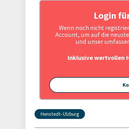
Login fü
Wenn noch nicht registriert
Account, um auf die neuste
und unser umfassen
Inklusive wertvollen 
Ko
Henstedt-Ulzburg