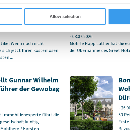
tich für neuen
MÖHRLE HAPP LUTHE
Allow selection
berswalde-Finow
Hotelübernahme am
-
03.07.2026
rtikel Wenn noch nicht
Möhrle Happ Luther hat die eu
ie sich jetzt Ihren kostenlosen
der Übernahme des Greet Hotel
ten ...
llt Gunnar Wilhelm
Bon
führer der Gewobag
Woh
Dür
-
26.0
d Immobilienexperte führt die
53 Re
gesellschaft künftig
Erste
ahlberg / Karsten ...
Bezug