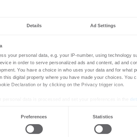
Details
Ad Settings
a
nteressieren
ss your personal data, e.g. your IP-number, using technology s
evice in order to serve personalized ads and content, ad and c
opment. You have a choice in who uses your data and for what p
etzt Rechenzentren
Ingeborg-Warschke
on this digital property where you have made your choices. You 
kie Declaration or by clicking on the Privacy trigger icon.
Bewerbung bis 2. A
Bundesbauminister
 personal data is processed and set your preferences in the
det
Schirmherrin
zum Risiko für Rechenzentren:
raturen und immer
e content and ads, to provide social media features and to analy
-
08.07.2026
Preferences
Statistics
steme treiben den ...
 our site with our social media, advertising and analytics partn
Login für den ganzen Artikel W
 provided to them or that they’ve collected from your use of their
jetzt Ihren kostenlosen Accoun