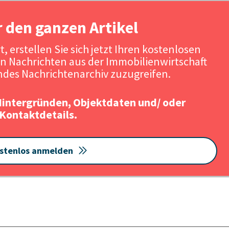
r den ganzen Artikel
, erstellen Sie sich jetzt Ihren kostenlosen
n Nachrichten aus der Immobilienwirtschaft
des Nachrichtenarchiv zuzugreifen.
Hintergründen, Objektdaten und/ oder
Kontaktdetails.
stenlos anmelden