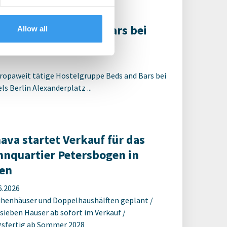
R berät Beds and Bars bei
Allow all
 Alexanderplatz
ropaweit tätige Hostelgruppe Beds and Bars bei
s Berlin Alexanderplatz ...
ava startet Verkauf für das
nquartier Petersbogen in
en
6.2026
ihenhäuser und Doppelhaushälften geplant /
 sieben Häuser ab sofort im Verkauf /
sfertig ab Sommer 2028