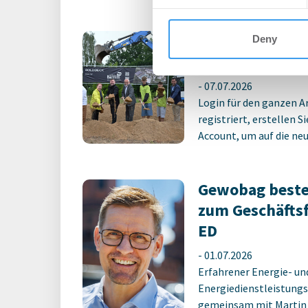
Erster Spatens
Deny
Schulcampus E
-
07.07.2026
Login für den ganzen A
registriert, erstellen S
Account, um auf die neus
Gewobag beste
zum Geschäfts
ED
-
01.07.2026
Erfahrener Energie- un
Energiedienstleistungs
gemeinsam mit Martin M