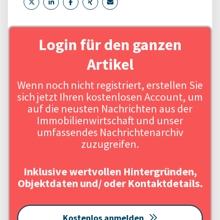
Login für den ganzen
Artikel
Wenn noch nicht registriert, erstellen Sie
sich jetzt Ihren kostenlosen Account, um
auf die neusten Nachrichten aus der
Immobilienwirtschaft und unser
umfassendes Nachrichtenarchiv
zuzugreifen.
Inklusive wertvollen Hintergründen,
Objektdaten und/ oder Kontaktdetails.
Kostenlos anmelden