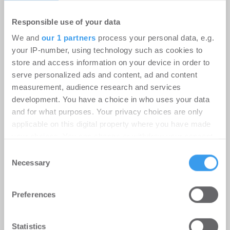
Responsible use of your data
We and
our 1 partners
process your personal data, e.g.
your IP-number, using technology such as cookies to
store and access information on your device in order to
serve personalized ads and content, ad and content
measurement, audience research and services
development. You have a choice in who uses your data
and for what purposes. Your privacy choices are only
applicable on this digital property where you have made
Erster Spatenstich für neuen
your choices. You can change or withdraw your consent
Schulcampus Eberswalde-Finow
any time from the Cookie Declaration or by clicking on
Consent
-
07.07.2026
the Privacy trigger icon.
Necessary
Selection
Login für den ganzen Artikel Wenn noch nicht
registriert, erstellen Sie sich jetzt Ihren
Find out more about how your personal data is processed
Preferences
kostenlosen Account, um auf die neusten ...
and set your preferences in the
details section
.
We use cookies to personalise content and ads, to
Statistics