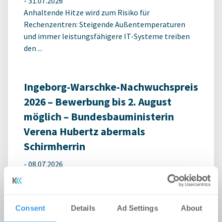
-
31.07.2026
Anhaltende Hitze wird zum Risiko für
Rechenzentren: Steigende Außentemperaturen
und immer leistungsfähigere IT-Systeme treiben
den ...
Ingeborg-Warschke-Nachwuchspreis
2026 – Bewerbung bis 2. August
möglich – Bundesbauministerin
Verena Hubertz abermals
Schirmherrin
-
08.07.2026
Login für den ganzen Artikel Wenn noch nicht
registriert, erstellen Sie sich jetzt Ihren
kostenlosen Account, um auf die neusten ...
Consent
Details
Ad Settings
About