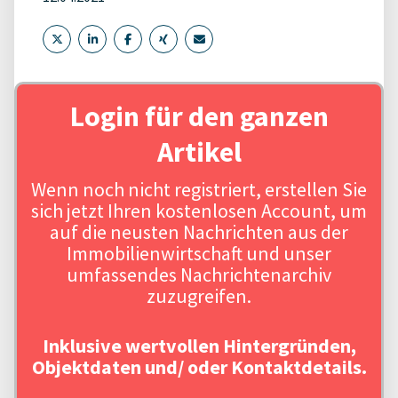
Login für den ganzen
Artikel
Wenn noch nicht registriert, erstellen Sie
sich jetzt Ihren kostenlosen Account, um
auf die neusten Nachrichten aus der
Immobilienwirtschaft und unser
umfassendes Nachrichtenarchiv
zuzugreifen.
Inklusive wertvollen Hintergründen,
Objektdaten und/ oder Kontaktdetails.