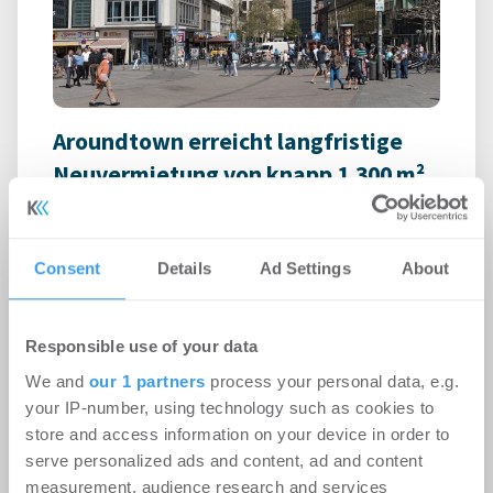
Aroundtown erreicht langfristige
Neuvermietung von knapp 1.300 m²
am Berliner Alexanderplatz
Handel | Deals Miete
-
06.08.2026
Consent
Details
Ad Settings
About
Gastronomie-, Büro- und Lagerfläche im Alex One
in Berlin-Mitte für 10 Jahre neu vermietet
Responsible use of your data
We and
our 1 partners
process your personal data, e.g.
your IP-number, using technology such as cookies to
store and access information on your device in order to
serve personalized ads and content, ad and content
measurement, audience research and services