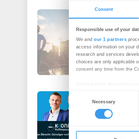
Consent
Ginkgo gründet
ALP.X zur Entw
Responsible use of your dat
Münchener GUT
We and
our 1 partners
proce
Wohnen | Projekte
access information on your d
research and services devel
DLA Piper berät Ginkgo
choices are only applicable 
Ventures mit ALP.X zur
consent any time from the Coo
GUTE UTA Quartiers
Find out more about how your
Kaffeepause mit
Consent
We use cookies to personalis
Necessary
Selection
Ebrecht
information about your use of
other information that you’ve
Podcast
-
05.08.202
Login für den ganzen A
registriert, erstellen S