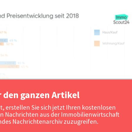
r den ganzen Artikel
, erstellen Sie sich jetzt Ihren kostenlosen
n Nachrichten aus der Immobilienwirtschaft
Quelle: ImmoScou
des Nachrichtenarchiv zuzugreifen.