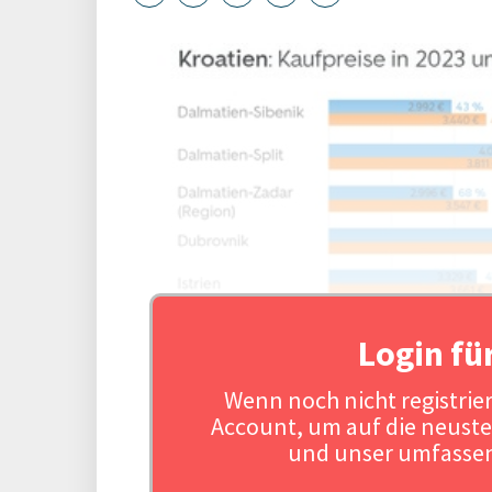
Login fü
Wenn noch nicht registriert
Account, um auf die neuste
und unser umfassen