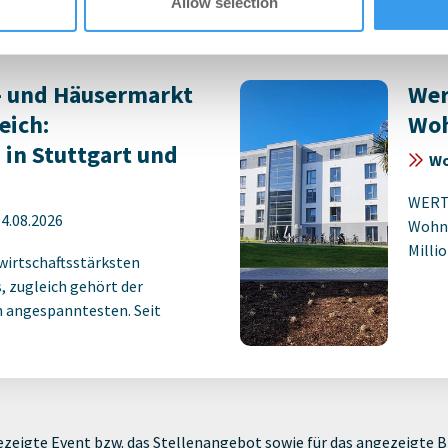
Allow selection
ten ...
Accoun
 und Häusermarkt
Wer
eich:
Woh
in Stuttgart und
Wo
WERTG
4.08.2026
Wohnu
Milli
 wirtschaftsstärksten
 zugleich gehört der
 angespanntesten. Seit
zeigte Event bzw. das Stellenangebot sowie für das angezeigte Bi