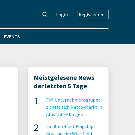
Login
Registrieren
EVENTS
Meistgelesene News
der letzten 5 Tage
FIM Unternehmensgruppe
sichert sich Netto-Markt in
Albstadt-Ebingen
Lindt eröffnet Flagship-
Boutique im Westfield