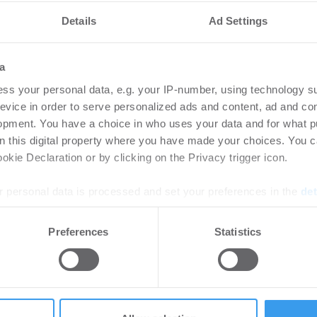
Details
Ad Settings
 Joint Venture mit
BUW
icklung des
Wo
a
E UTA Quartiers
Demon
ss your personal data, e.g. your IP-number, using technology s
-
05.08.2026
Dacha
evice in order to serve personalized ads and content, ad and c
opment. You have a choice in who uses your data and for what p
 bei der Gründung eines Joint
on this digital property where you have made your choices. You 
 Entwicklung des Münchener
kie Declaration or by clicking on the Privacy trigger icon.
 personal data is processed and set your preferences in the
det
 Prof. Dr. Florian
Kro
e content and ads, to provide social media features and to analy
Preferences
Statistics
die
 our site with our social media, advertising and analytics partn
 provided to them or that they’ve collected from your use of their
6
Wo
rtikel Wenn noch nicht
Login
ie sich jetzt Ihren kostenlosen
regist