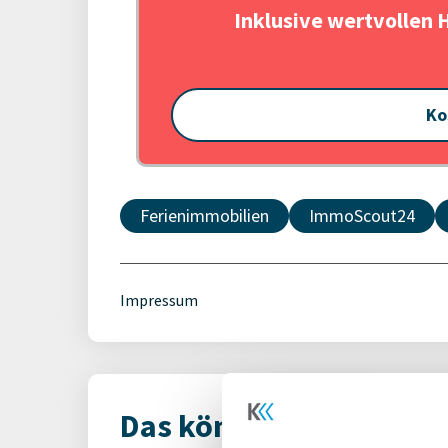
Inklusive wertvollen 
Ko
Ferienimmobilien
ImmoScout24
Impressum
Das könnte Dich auch i