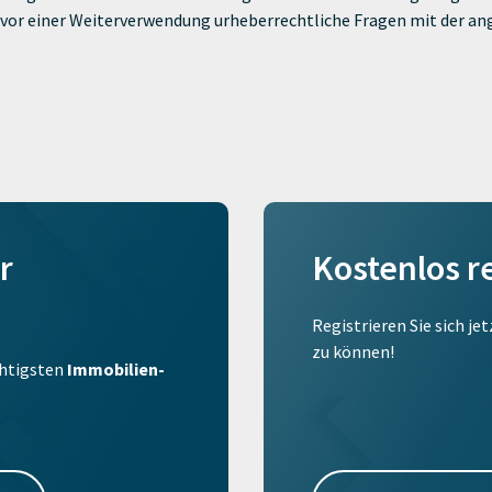
ie vor einer Weiterverwendung urheberrechtliche Fragen mit der a
r
Kostenlos r
Registrieren Sie sich je
zu können!
ichtigsten
Immobilien-