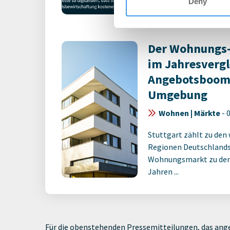
Deny
Account, um auf die neus
Der Wohnungs-
im Jahresvergl
Angebotsboom 
Umgebung
Wohnen | Märkte
-
0
Stuttgart zählt zu den
Regionen Deutschlands,
Wohnungsmarkt zu den
Jahren ...
Für die obenstehenden Pressemitteilungen, das ange