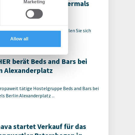
in Verena Hubertz abermals
Marketing
ers who may combine it with
 services.
enn noch nicht registriert, erstellen Sie sich
t, um auf die neusten ...
Allow all
R berät Beds and Bars bei
 Alexanderplatz
ropaweit tätige Hostelgruppe Beds and Bars bei
s Berlin Alexanderplatz ...
ava startet Verkauf für das