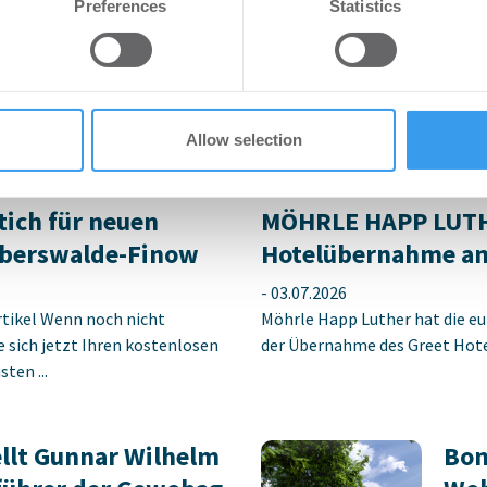
Bundesbauminister
Preferences
Statistics
 our site with our social media, advertising and analytics partn
Schirmherrin
zum Risiko für Rechenzentren:
 provided to them or that they’ve collected from your use of their
raturen und immer
-
08.07.2026
steme treiben den ...
Login für den ganzen Artikel W
jetzt Ihren kostenlosen Accoun
Allow selection
tich für neuen
MÖHRLE HAPP LUTHE
berswalde-Finow
Hotelübernahme am
-
03.07.2026
rtikel Wenn noch nicht
Möhrle Happ Luther hat die eu
ie sich jetzt Ihren kostenlosen
der Übernahme des Greet Hotel
ten ...
llt Gunnar Wilhelm
Bon