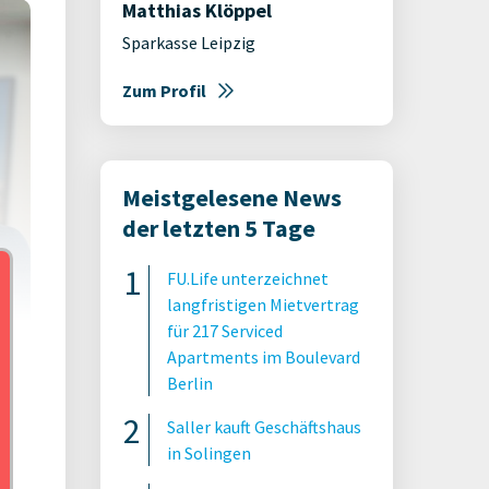
Matthias Klöppel
Sparkasse Leipzig
Zum Profil
Meistgelesene News
der letzten 5 Tage
FU.Life unterzeichnet
langfristigen Mietvertrag
für 217 Serviced
Apartments im Boulevard
Berlin
sia.
Saller kauft Geschäftshaus
in Solingen