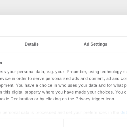
Details
Ad Settings
a
ss your personal data, e.g. your IP-number, using technology s
evice in order to serve personalized ads and content, ad and c
opment. You have a choice in who uses your data and for what p
nteressieren
on this digital property where you have made your choices. You 
kie Declaration or by clicking on the Privacy trigger icon.
etzt Rechenzentren
Ingeborg-Warschke
 personal data is processed and set your preferences in the
det
Bewerbung bis 2. A
e content and ads, to provide social media features and to analy