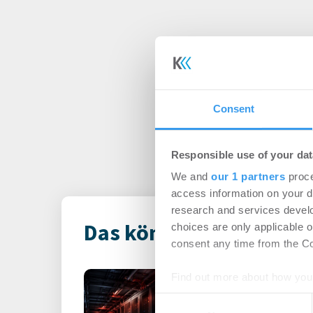
Consent
Responsible use of your dat
We and
our 1 partners
proce
access information on your d
research and services devel
Das könnte Dich auch i
choices are only applicable 
consent any time from the Coo
Rekordhitze s
Find out more about how your
unter Druck
Consent
We use cookies to personalis