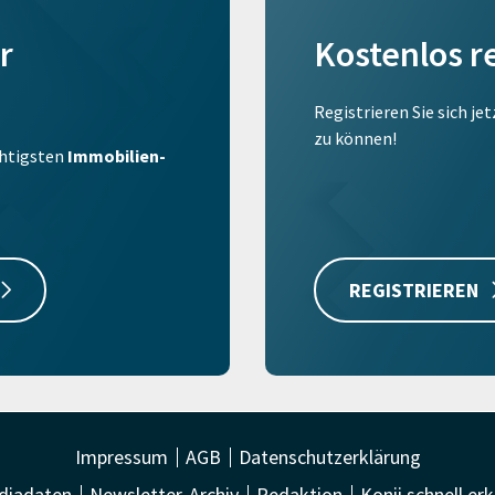
r
Kostenlos r
Registrieren Sie sich je
zu können!
ichtigsten
Immobilien-
REGISTRIEREN
Impressum
AGB
Datenschutzerklärung
diadaten
Newsletter-Archiv
Redaktion
Konii schnell erk