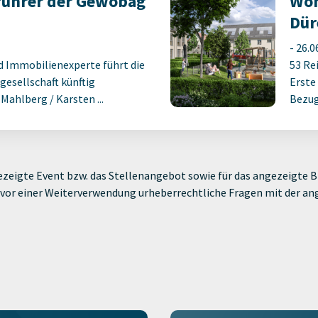
führer der Gewobag
Woh
Dür
-
26.0
d Immobilienexperte führt die
53 Re
gesellschaft künftig
Erste
ahlberg / Karsten ...
Bezug
zeigte Event bzw. das Stellenangebot sowie für das angezeigte Bi
ie vor einer Weiterverwendung urheberrechtliche Fragen mit der a