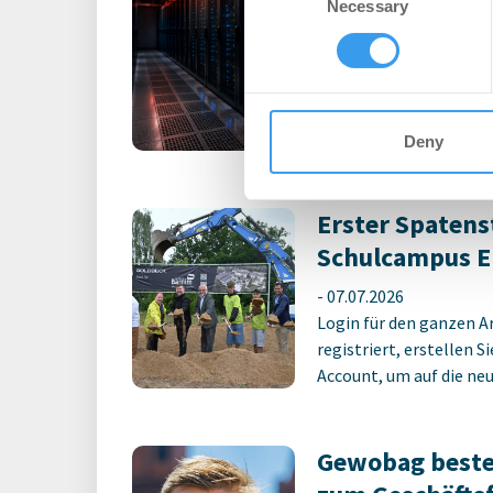
Necessary
Selection
-
31.07.2026
information about your use of
Anhaltende Hitze wird 
other information that you’ve
Steigende Außentempe
leistungsfähigere IT-Sy
Deny
Erster Spatens
Schulcampus E
-
07.07.2026
Login für den ganzen A
registriert, erstellen S
Account, um auf die neus
Gewobag beste