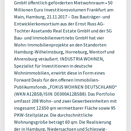
GmbH öffentlich geförderten Mietwohnraum • 50
Millionen Euro Investitionsvolumen Frankfurt am
Main, Hamburg, 21.11.2017 – Das Bauträger- und
Entwicklerkonsortium aus der Ernst Russ AG-
Tochter Assetando Real Estate GmbH und der SG
Bau- und Immobilienvertriebs GmbH hat vier
Wohn-Immobilienprojekte an den Standorten
Hamburg-Wilhelmsburg, Horneburg, Wentorf und
Ahrensburg veräußert. INDUSTRIA WOHNEN,
Spezialist für Investitionen in deutsche
Wohnimmobilien, erwirbt diese in Form eines
Forward Deals für den offenen Immobilien-
Publikumsfonds „FOKUS WOHNEN DEUTSCHLAND“
(WKN A12BSB/ISIN: DE000A12BSB8). Das Portfolio
umfasst 208 Wohn- und zwei Gewerbeeinheiten mit
insgesamt 12.650 qm vermietbarer Fläche sowie 95
PKW-Stellplätze. Die durchschnittliche
Wohnungsgröße beträgt 60 qm. Die Realisierung
der in Hamburg, Niedersachsen und Schleswig-