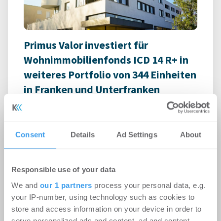
Primus Valor investiert für
Wohnimmobilienfonds ICD 14 R+ in
weiteres Portfolio von 344 Einheiten
in Franken und Unterfranken
Wohnen | Deals Kauf
-
07.08.2026
Login für den ganzen Artikel Wenn noch nicht
Consent
Details
Ad Settings
About
registriert, erstellen Sie sich jetzt Ihren
kostenlosen Account, um auf die neusten ...
Responsible use of your data
We and
our 1 partners
process your personal data, e.g.
your IP-number, using technology such as cookies to
store and access information on your device in order to
serve personalized ads and content, ad and content