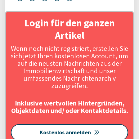
Login für den ganzen
Artikel
Wenn noch nicht registriert, erstellen Sie
sich jetzt Ihren kostenlosen Account, um
auf die neusten Nachrichten aus der
Immobilienwirtschaft und unser
umfassendes Nachrichtenarchiv
zuzugreifen.
Inklusive wertvollen Hintergründen,
Objektdaten und/ oder Kontaktdetails.
Kostenlos anmelden