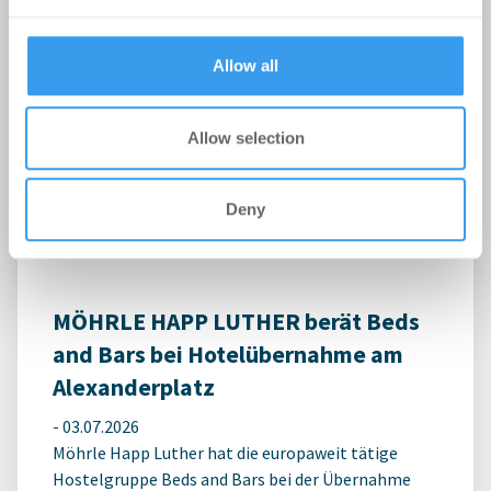
provided to them or that they’ve collected from your use
of their services.
Allow all
Erster Spatenstich für neuen
Schulcampus Eberswalde-Finow
Allow selection
-
07.07.2026
Login für den ganzen Artikel Wenn noch nicht
registriert, erstellen Sie sich jetzt Ihren
Deny
kostenlosen Account, um auf die neusten ...
MÖHRLE HAPP LUTHER berät Beds
and Bars bei Hotelübernahme am
Alexanderplatz
-
03.07.2026
Möhrle Happ Luther hat die europaweit tätige
Hostelgruppe Beds and Bars bei der Übernahme