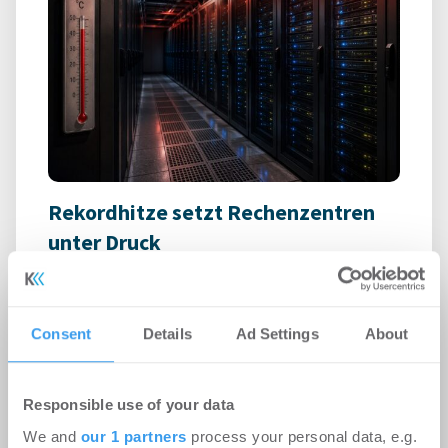
Rekordhitze setzt Rechenzentren
unter Druck
-
31.07.2026
Anhaltende Hitze wird zum Risiko für
Rechenzentren: Steigende Außentemperaturen
Consent
Details
Ad Settings
About
und immer leistungsfähigere IT-Systeme treiben
den ...
Responsible use of your data
We and
our 1 partners
process your personal data, e.g.