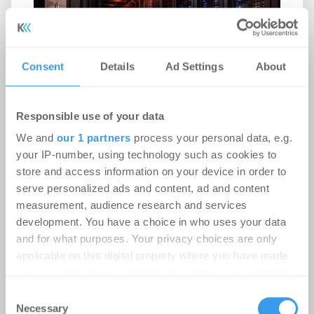
Consent
Details
Ad Settings
About
Responsible use of your data
Rekordhitze setzt Rechenzentren
We and
our 1 partners
process your personal data, e.g.
your IP-number, using technology such as cookies to
unter Druck
store and access information on your device in order to
-
31.07.2026
serve personalized ads and content, ad and content
Anhaltende Hitze wird zum Risiko für
measurement, audience research and services
Rechenzentren: Steigende Außentemperaturen
development. You have a choice in who uses your data
und immer leistungsfähigere IT-Systeme treiben
and for what purposes. Your privacy choices are only
den ...
applicable on this digital property where you have made
your choices. You can change or withdraw your consent
any time from the Cookie Declaration or by clicking on
Consent
Ingeborg-Warschke-Nachwuchspreis
the Privacy trigger icon.
Necessary
Selection