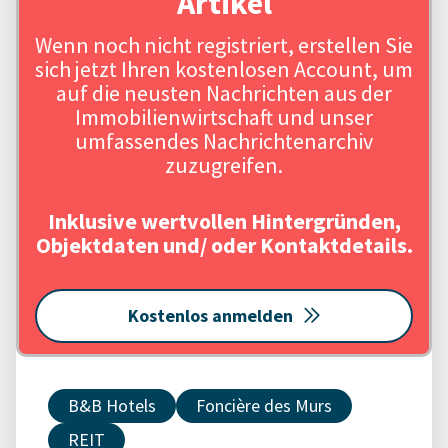
Artikel
Wenn noch nicht registriert, erstellen Sie
sich jetzt Ihren kostenlosen Account, um
auf die neusten Nachrichten aus der
Immobilienwirtschaft und unser
umfassendes Nachrichtenarchiv
zuzugreifen.
Inklusive wertvollen Hintergründen,
Objektdaten und/ oder Kontaktdetails.
Kostenlos anmelden
B&B Hotels
Foncière des Murs
REIT