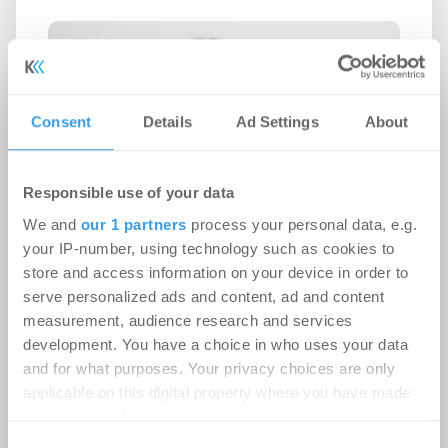
Consent
Details
Ad Settings
About
Responsible use of your data
We and
our 1 partners
process your personal data, e.g.
ZIA-Präsidentin Iris Schöberl zum
your IP-number, using technology such as cookies to
Klimaschutzprogramm der
store and access information on your device in order to
Bundesregierung
serve personalized ads and content, ad and content
measurement, audience research and services
Politik
-
25.03.2026
development. You have a choice in who uses your data
and for what purposes. Your privacy choices are only
"Viele gute Signale, es fehlen aber zentrale
applicable on this digital property where you have made
Weichenstellungen”
your choices. You can change or withdraw your consent
any time from the Cookie Declaration or by clicking on
Consent