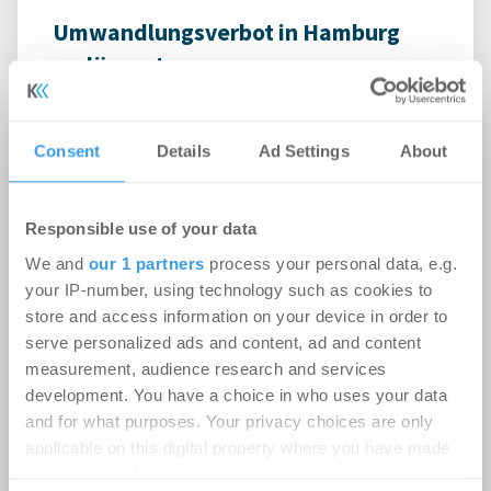
Umwandlungsverbot in Hamburg
verlängert
Politik | Wohnimmobilien
-
09.10.2024
Login für den ganzen Artikel Wenn noch nicht
Consent
Details
Ad Settings
About
registriert, erstellen Sie sich jetzt Ihren
kostenlosen Account, um auf die neusten ...
Responsible use of your data
We and
our 1 partners
process your personal data, e.g.
Auftragseingang im
your IP-number, using technology such as cookies to
store and access information on your device in order to
Bauhauptgewerbe weiter im
serve personalized ads and content, ad and content
Sinkflug
measurement, audience research and services
Wohnen | Märkte
-
25.09.2024
development. You have a choice in who uses your data
and for what purposes. Your privacy choices are only
Wohnungsbau als Wachstumsmotor braucht
applicable on this digital property where you have made
Starthilfe
your choices. You can change or withdraw your consent