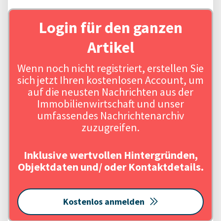
Login für den ganzen
Artikel
Wenn noch nicht registriert, erstellen Sie
sich jetzt Ihren kostenlosen Account, um
auf die neusten Nachrichten aus der
Immobilienwirtschaft und unser
umfassendes Nachrichtenarchiv
zuzugreifen.
Inklusive wertvollen Hintergründen,
Objektdaten und/ oder Kontaktdetails.
Kostenlos anmelden