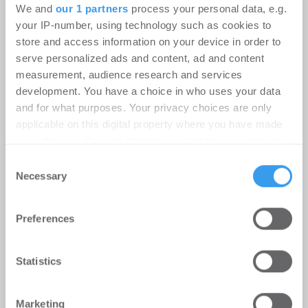
We and
our 1 partners
process your personal data, e.g.
kostenlosen Account, um auf die neusten ...
your IP-number, using technology such as cookies to
store and access information on your device in order to
serve personalized ads and content, ad and content
measurement, audience research and services
development. You have a choice in who uses your data
and for what purposes. Your privacy choices are only
applicable on this digital property where you have made
your choices. You can change or withdraw your consent
any time from the Cookie Declaration or by clicking on
Consent
the Privacy trigger icon.
Necessary
Selection
Find out more about how your personal data is processed
Preferences
and set your preferences in the
details section
.
Büromieter verlängern und
expandieren im Stuttgarter
We use cookies to personalise content and ads, to
Statistics
Technologiepark STEP
provide social media features and to analyse our traffic.
We also share information about your use of our site with
Büro | Deals Miete
-
06.08.2026
Marketing
our social media, advertising and analytics partners who