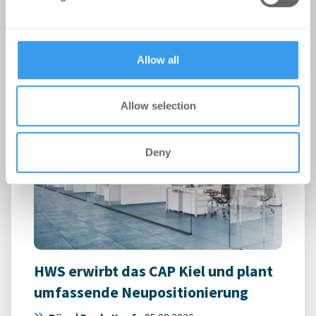
may combine it with other information that you’ve
Union Investment schließt Mietverträge über 3.500
provided to them or that they’ve collected from your use
m² ab
of their services.
Allow all
Allow selection
Deny
HWS erwirbt das CAP Kiel und plant
umfassende Neupositionierung