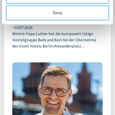
MÖHRLE HAPP LUTHER berät Beds
and Bars bei Hotelübernahme am
Deny
Alexanderplatz
-
03.07.2026
Möhrle Happ Luther hat die europaweit tätige
Hostelgruppe Beds and Bars bei der Übernahme
des Greet Hotels Berlin Alexanderplatz ...