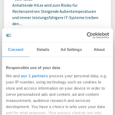
Anhaltende Hitze wird zum Risiko für
Rechenzentren: Steigende Außentemperaturen
und immer leistungsfähigere IT-Systeme treiben
den ...
Ingeborg-Warschke-Nachwuchspreis
Consent
Details
Ad Settings
About
2026 – Bewerbung bis 2. August
möglich – Bundesbauministerin
Verena Hubertz abermals
Responsible use of your data
Schirmherrin
We and
our 1 partners
process your personal data, e.g.
your IP-number, using technology such as cookies to
-
08.07.2026
store and access information on your device in order to
Login für den ganzen Artikel Wenn noch nicht
serve personalized ads and content, ad and content
registriert, erstellen Sie sich jetzt Ihren
measurement, audience research and services
kostenlosen Account, um auf die neusten ...
development. You have a choice in who uses your data
and for what purposes. Your privacy choices are only