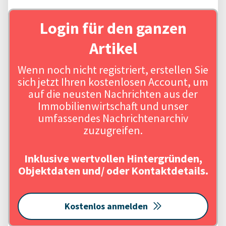
Login für den ganzen
Artikel
Wenn noch nicht registriert, erstellen Sie
sich jetzt Ihren kostenlosen Account, um
auf die neusten Nachrichten aus der
Immobilienwirtschaft und unser
umfassendes Nachrichtenarchiv
zuzugreifen.
Inklusive wertvollen Hintergründen,
Objektdaten und/ oder Kontaktdetails.
Kostenlos anmelden