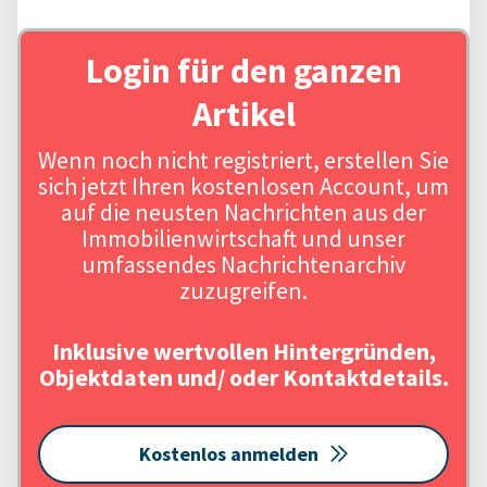
Login für den ganzen
Artikel
Wenn noch nicht registriert, erstellen Sie
sich jetzt Ihren kostenlosen Account, um
auf die neusten Nachrichten aus der
Immobilienwirtschaft und unser
umfassendes Nachrichtenarchiv
zuzugreifen.
Inklusive wertvollen Hintergründen,
Objektdaten und/ oder Kontaktdetails.
Kostenlos anmelden