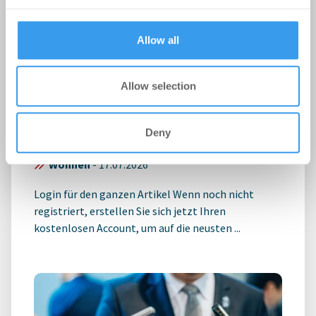
provided to them or that they’ve collected from your use
of their services.
Allow all
Sozial orientierte
Allow selection
Wohnungswirtschaft begrüßt
Novelle der Landesbauordnung
Deny
NRW
Wohnen
-
17.07.2026
Login für den ganzen Artikel Wenn noch nicht
registriert, erstellen Sie sich jetzt Ihren
kostenlosen Account, um auf die neusten ...