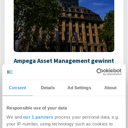
Ampega Asset Management gewinnt
ODDO BHF SE für den SKYPER
Büro | Deals Miete
-
06.08.2026
Consent
Details
Ad Settings
About
Login für den ganzen Artikel Wenn noch nicht
registriert, erstellen Sie sich jetzt Ihren
kostenlosen Account, um auf die neusten ...
Responsible use of your data
We and
our 1 partners
process your personal data, e.g.
your IP-number, using technology such as cookies to