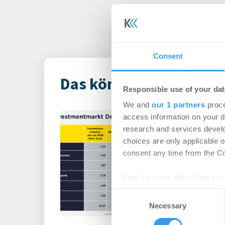
Consent
Das könnte Dich auch i
Responsible use of your dat
We and
our 1 partners
proce
Immobilienin
access information on your d
Deutschland – 
research and services devel
choices are only applicable 
Büro | Märkte
-
06.0
consent any time from the Coo
Login für den ganzen A
Find out more about how your
registriert, erstellen S
Consent
Account, um auf die neus
We use cookies to personalis
Necessary
Selection
information about your use of