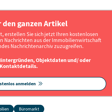
r den ganzen Artikel
, erstellen Sie sich jetzt Ihren kostenlosen
n Nachrichten aus der Immobilienwirtschaft
des Nachrichtenarchiv zuzugreifen.
Hintergründen, Objektdaten und/ oder
Kontaktdetails.
stenlos anmelden
ilien
Büromarkt