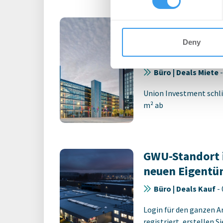
other information that you’ve
Büromieter ve
expandieren im
Deny
Technologiepa
Büro | Deals Miete
Union Investment schli
m² ab
GWU-Standort 
neuen Eigentü
Büro | Deals Kauf
-
Login für den ganzen A
registriert, erstellen S