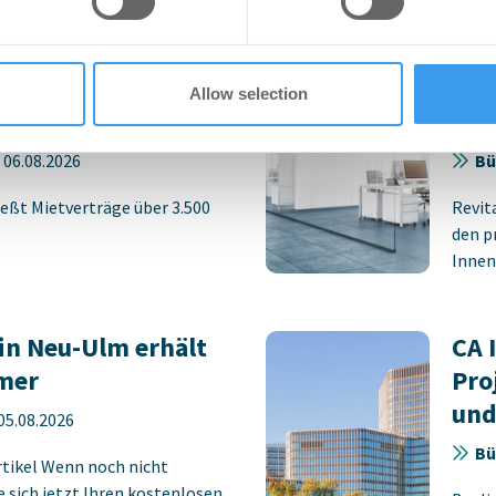
 provided to them or that they’ve collected from your use of their
rlängern und
HWS
 Stuttgarter
pla
Allow selection
rk STEP
Neu
-
06.08.2026
Bü
eßt Mietverträge über 3.500
Revit
den p
Innens
in Neu-Ulm erhält
CA 
mer
Pro
und
05.08.2026
Bü
rtikel Wenn noch nicht
ie sich jetzt Ihren kostenlosen