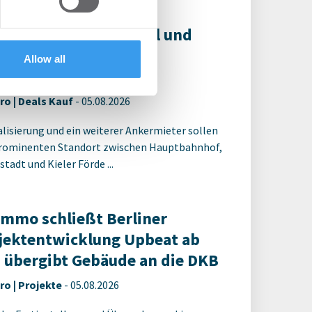
 services.
 erwirbt das CAP Kiel und
nt umfassende
Allow all
positionierung
ro | Deals Kauf
-
05.08.2026
alisierung und ein weiterer Ankermieter sollen
rominenten Standort zwischen Hauptbahnhof,
tadt und Kieler Förde ...
Immo schließt Berliner
jektentwicklung Upbeat ab
 übergibt Gebäude an die DKB
ro | Projekte
-
05.08.2026