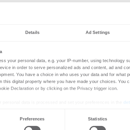
Details
Ad Settings
nteressieren
a
ss your personal data, e.g. your IP-number, using technology s
vestmentmarkt
Amp
evice in order to serve personalized ads and content, ad and c
August 2026
gew
opment. You have a choice in who uses your data and for what p
on this digital property where you have made your choices. You 
SK
8.2026
kie Declaration or by clicking on the Privacy trigger icon.
Bü
rtikel Wenn noch nicht
 personal data is processed and set your preferences in the
det
ie sich jetzt Ihren kostenlosen
Login
ten ...
regist
e content and ads, to provide social media features and to analy
Preferences
Statistics
Accoun
 our site with our social media, advertising and analytics partn