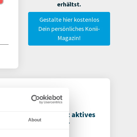
erhältst.
Gestalte hier kostenlos
Dein persönliches Konii-
Magazin!
 Bürofläche wird Kita: aktives
About
et Management in der
herei München