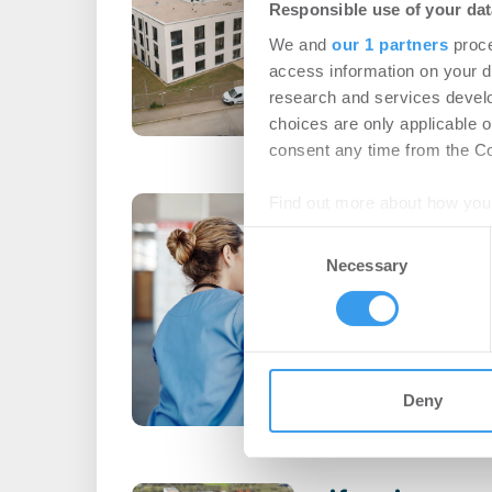
Responsible use of your dat
Healthcare / Pflege
We and
our 1 partners
proce
Der führende Entwickle
access information on your d
Seniorenwohn- und Pfl
research and services devel
sein neu errichtetes Pfl
choices are only applicable 
consent any time from the Coo
Digitale Medizi
Find out more about how your
realisiert Pilo
Consent
We use cookies to personalis
Necessary
Selection
Butzweilerhof 
information about your use of
other information that you’ve
Healthcare / Pflege
Login für den ganzen A
registriert, erstellen S
Deny
Account, um auf die neus