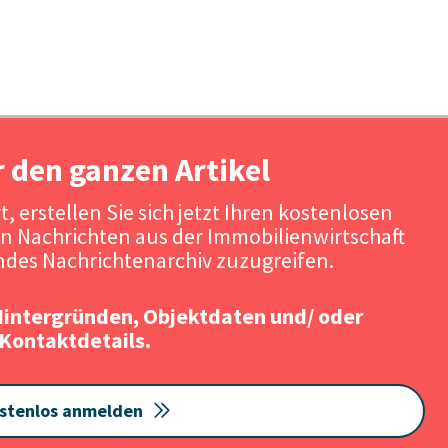
r den ganzen Artikel
, erstellen Sie sich jetzt Ihren kostenlosen
n Nachrichten aus der Immobilienwirtschaft
des Nachrichtenarchiv zuzugreifen.
Hintergründen, Objektdaten und/ oder
Kontaktdetails.
stenlos anmelden