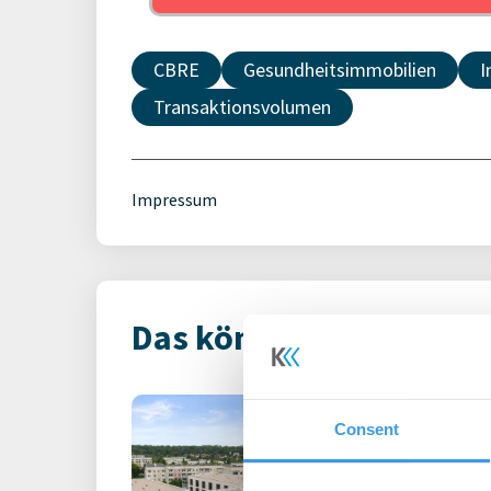
CBRE
Gesundheitsimmobilien
I
Transaktionsvolumen
Impressum
Das könnte Dich auch i
Carestone über
Consent
Pflegezentrum 
Betreiberin Mi