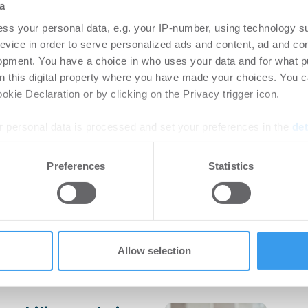
a
 | Projekte
-
24.07.2026
He
ss your personal data, e.g. your IP-number, using technology s
r und Anbieter von
Der g
evice in order to serve personalized ads and content, ad and c
egeimmobilien Carestone hat
erste
opment. You have a choice in who uses your data and for what p
egezentrum in der ...
Manag
on this digital property where you have made your choices. You 
kie Declaration or by clicking on the Privacy trigger icon.
n im Fokus: Areal
ALÌ
 personal data is processed and set your preferences in the
det
tpraxis am
übe
e content and ads, to provide social media features and to analy
Preferences
Statistics
in Köln
Ins
 our site with our social media, advertising and analytics partn
 provided to them or that they’ve collected from your use of their
 | Projekte
-
21.07.2026
He
rtikel Wenn noch nicht
Login
ie sich jetzt Ihren kostenlosen
regist
Allow selection
ten ...
Accoun