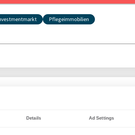
nvestmentmarkt
Pflegeimmobilien
nteressieren
gibt neues
Aus
Details
Ad Settings
in Gotha an
Ass
rabelle
Mac