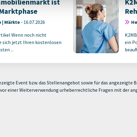
mmobilienmarkt ist
K2M
 Marktphase
Reh
 | Märkte
-
16.07.2026
He
rtikel Wenn noch nicht
K2MB 
ie sich jetzt Ihren kostenlosen
ein P
ten ...
beauf
zeigte Event bzw. das Stellenangebot sowie für das angezeigte Bi
ie vor einer Weiterverwendung urheberrechtliche Fragen mit der a