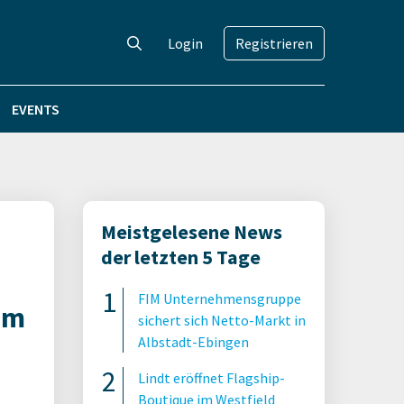
Login
Registrieren
EVENTS
Meistgelesene News
der letzten 5 Tage
FIM Unternehmensgruppe
im
sichert sich Netto-Markt in
Albstadt-Ebingen
Lindt eröffnet Flagship-
Boutique im Westfield