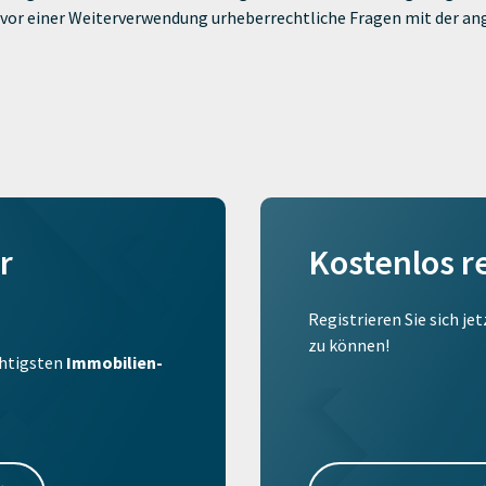
ie vor einer Weiterverwendung urheberrechtliche Fragen mit der a
r
Kostenlos r
Registrieren Sie sich je
zu können!
ichtigsten
Immobilien-