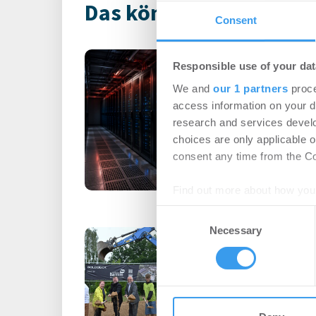
Das könnte Dich auch i
Consent
Rekordhitze s
Responsible use of your dat
unter Druck
We and
our 1 partners
proce
-
31.07.2026
access information on your d
Anhaltende Hitze wird 
research and services devel
Steigende Außentempe
choices are only applicable 
leistungsfähigere IT-Sy
consent any time from the Coo
Find out more about how your
Consent
We use cookies to personalis
Necessary
Selection
Erster Spatens
information about your use of
Schulcampus E
other information that you’ve
-
07.07.2026
Login für den ganzen A