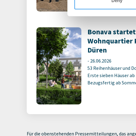
registriert, erstellen S
Deny
Account, um auf die neus
Bonava startet
Wohnquartier 
Düren
-
26.06.2026
53 Reihenhäuser und D
Erste sieben Häuser ab 
Bezugsfertig ab Somm
Für die obenstehenden Pressemitteilungen, das ange