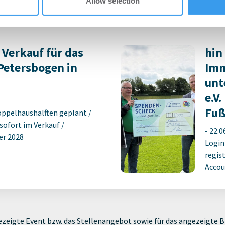
ie sich jetzt Ihren kostenlosen
der Übernahme des Greet Hotel
Allow selection
ten ...
 Verkauf für das
hin
Petersbogen in
Imm
unt
e.V.
Fuß
oppelhaushälften geplant /
sofort im Verkauf /
-
22.0
er 2028
Login
regist
Accoun
zeigte Event bzw. das Stellenangebot sowie für das angezeigte Bi