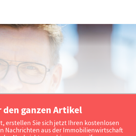
r den ganzen Artikel
, erstellen Sie sich jetzt Ihren kostenlosen
n Nachrichten aus der Immobilienwirtschaft
Quelle: Gewobag / Urheber: Thomas Rosent