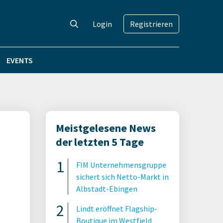
Login
Registrieren
EVENTS
Meistgelesene News
der letzten 5 Tage
FIM Unternehmensgruppe
sichert sich Netto-Markt in
Albstadt-Ebingen
Lindt eröffnet Flagship-
Boutique im Westfield