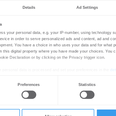
nteressieren
Details
Ad Settings
etzt Rechenzentren
Ingeborg-Warschke
a
Bewerbung bis 2. A
ss your personal data, e.g. your IP-number, using technology s
Bundesbauminister
evice in order to serve personalized ads and content, ad and c
Schirmherrin
zum Risiko für Rechenzentren:
opment. You have a choice in who uses your data and for what p
raturen und immer
on this digital property where you have made your choices. You 
-
08.07.2026
steme treiben den ...
kie Declaration or by clicking on the Privacy trigger icon.
Login für den ganzen Artikel W
jetzt Ihren kostenlosen Accoun
 personal data is processed and set your preferences in the
det
e content and ads, to provide social media features and to analy
Preferences
Statistics
tich für neuen
MÖHRLE HAPP LUTHE
 our site with our social media, advertising and analytics partn
berswalde-Finow
Hotelübernahme am
 provided to them or that they’ve collected from your use of their
-
03.07.2026
rtikel Wenn noch nicht
Möhrle Happ Luther hat die eu