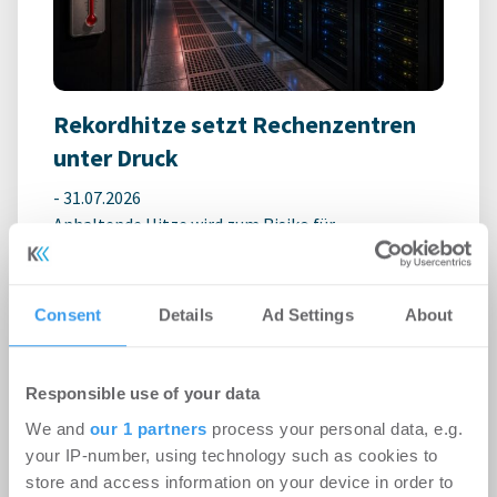
Rekordhitze setzt Rechenzentren
unter Druck
-
31.07.2026
Anhaltende Hitze wird zum Risiko für
Rechenzentren: Steigende Außentemperaturen
und immer leistungsfähigere IT-Systeme treiben
den ...
Consent
Details
Ad Settings
About
Ingeborg-Warschke-Nachwuchspreis
Responsible use of your data
2026 – Bewerbung bis 2. August
We and
our 1 partners
process your personal data, e.g.
möglich – Bundesbauministerin
your IP-number, using technology such as cookies to
store and access information on your device in order to
Verena Hubertz abermals