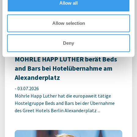
Schulcampus Eberswalde-Finow
Allow all
-
07.07.2026
Login für den ganzen Artikel Wenn noch nicht
Allow selection
registriert, erstellen Sie sich jetzt Ihren
kostenlosen Account, um auf die neusten ...
Deny
MÖHRLE HAPP LUTHER berät Beds
and Bars bei Hotelübernahme am
Alexanderplatz
-
03.07.2026
Möhrle Happ Luther hat die europaweit tätige
Hostelgruppe Beds and Bars bei der Übernahme
des Greet Hotels Berlin Alexanderplatz ...