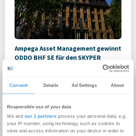
Ampega Asset Management gewinnt
ODDO BHF SE für den SKYPER
Büro | Deals Miete
-
06.08.2026
Login für den ganzen Artikel Wenn noch nicht
Consent
Details
Ad Settings
About
registriert, erstellen Sie sich jetzt Ihren
kostenlosen Account, um auf die neusten ...
Responsible use of your data
We and
our 1 partners
process your personal data, e.g.
your IP-number, using technology such as cookies to
store and access information on your device in order to