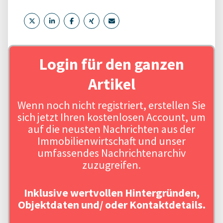
Login für den ganzen
Artikel
Wenn noch nicht registriert, erstellen Sie
sich jetzt Ihren kostenlosen Account, um
auf die neusten Nachrichten aus der
Immobilienwirtschaft und unser
umfassendes Nachrichtenarchiv
zuzugreifen.
Inklusive wertvollen Hintergründen,
Objektdaten und/ oder Kontaktdetails.