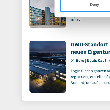
Büro | Deals Miete
Deny
Union Investment schli
m² ab
GWU-Standort 
neuen Eigentü
Büro | Deals Kauf
-
Login für den ganzen A
registriert, erstellen S
Account, um auf die neus