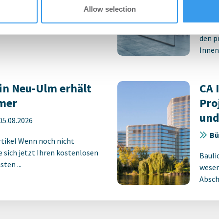
-
06.08.2026
Bü
Allow selection
eßt Mietverträge über 3.500
Revit
den p
Innens
in Neu-Ulm erhält
CA 
mer
Pro
und
05.08.2026
Bü
rtikel Wenn noch nicht
ie sich jetzt Ihren kostenlosen
Bauli
ten ...
wesen
Absch