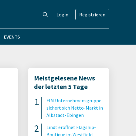
Login
Registrieren
EVENTS
Meistgelesene News
der letzten 5 Tage
FIM Unternehmensgruppe
sichert sich Netto-Markt in
Albstadt-Ebingen
Lindt eröffnet Flagship-
Boutique im Westfield