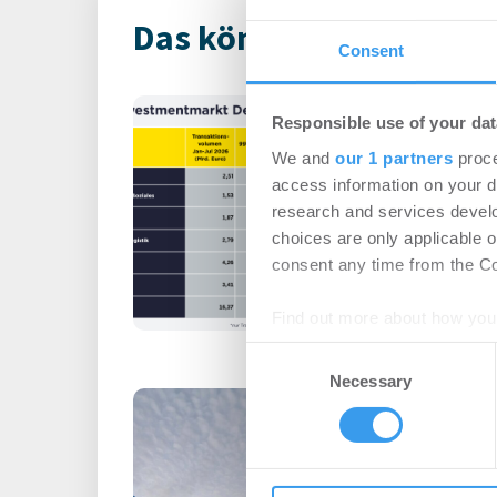
Das könnte Dich auch i
Consent
Immobilienin
Responsible use of your dat
Deutschland – 
We and
our 1 partners
proce
Büro | Märkte
-
06.0
access information on your d
research and services devel
Login für den ganzen A
choices are only applicable 
registriert, erstellen S
consent any time from the Coo
Account, um auf die neus
Find out more about how your
Consent
We use cookies to personalis
Necessary
Selection
Büromieter ve
information about your use of
other information that you’ve
expandieren im
Technologiepa