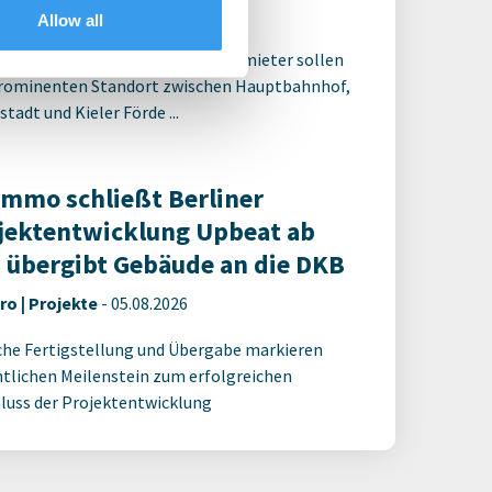
ro | Deals Kauf
-
05.08.2026
Allow all
alisierung und ein weiterer Ankermieter sollen
rominenten Standort zwischen Hauptbahnhof,
tadt und Kieler Förde ...
Immo schließt Berliner
jektentwicklung Upbeat ab
 übergibt Gebäude an die DKB
ro | Projekte
-
05.08.2026
che Fertigstellung und Übergabe markieren
tlichen Meilenstein zum erfolgreichen
luss der Projektentwicklung