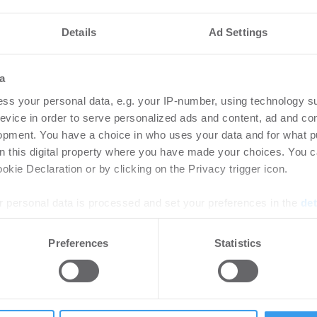
nteressieren
Details
Ad Settings
vestmentmarkt
Amp
a
August 2026
gew
ss your personal data, e.g. your IP-number, using technology s
SK
8.2026
evice in order to serve personalized ads and content, ad and c
opment. You have a choice in who uses your data and for what p
Bü
rtikel Wenn noch nicht
on this digital property where you have made your choices. You 
ie sich jetzt Ihren kostenlosen
Login
kie Declaration or by clicking on the Privacy trigger icon.
ten ...
regist
Accoun
 personal data is processed and set your preferences in the
det
e content and ads, to provide social media features and to analy
Preferences
Statistics
rlängern und
HWS
 our site with our social media, advertising and analytics partn
 provided to them or that they’ve collected from your use of their
 Stuttgarter
pla
rk STEP
Neu