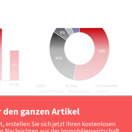
r den ganzen Artikel
, erstellen Sie sich jetzt Ihren kostenlosen
n Nachrichten aus der Immobilienwirtschaft