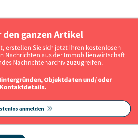
r den ganzen Artikel
, erstellen Sie sich jetzt Ihren kostenlosen
n Nachrichten aus der Immobilienwirtschaft
des Nachrichtenarchiv zuzugreifen.
Hintergründen, Objektdaten und/ oder
Kontaktdetails.
stenlos anmelden