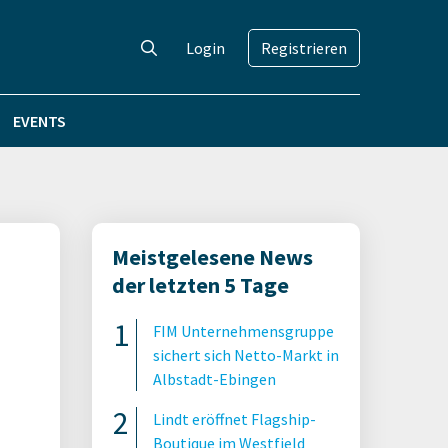
Login
Registrieren
EVENTS
Meistgelesene News
der letzten 5 Tage
FIM Unternehmensgruppe
sichert sich Netto-Markt in
Albstadt-Ebingen
Lindt eröffnet Flagship-
Boutique im Westfield