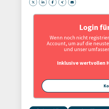
Login fü
Wenn noch nicht registriert
Account, um auf die neuste
und unser umfassen
Inklusive wertvollen 
Ko