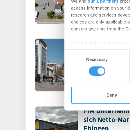
We and
our 1 partners
proce
Login für den ganzen A
access information on your d
registriert, erstellen S
research and services devel
Account, um auf die neus
choices are only applicable 
consent any time from the Coo
Saller kauft Ge
Find out more about how your
Solingen
Consent
We use cookies to personalis
Necessary
Selection
Handel | Deals Kau
information about your use of
other information that you’ve
Login für den ganzen A
registriert, erstellen S
Account, um auf die neus
Deny
FIM Unternehm
sich Netto-Mar
Ebingen