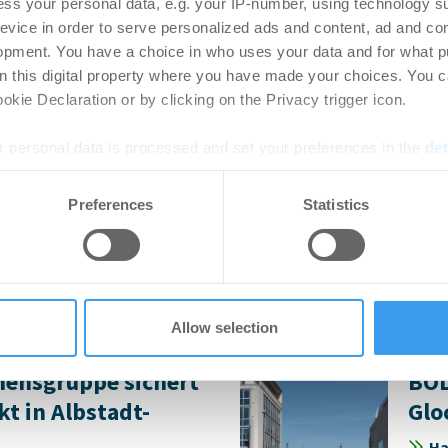
ss your personal data, e.g. your IP-number, using technology s
rtikel Wenn noch nicht
Gastr
evice in order to serve personalized ads and content, ad and c
ie sich jetzt Ihren kostenlosen
Berli
opment. You have a choice in who uses your data and for what p
ten ...
on this digital property where you have made your choices. You 
kie Declaration or by clicking on the Privacy trigger icon.
schäftshaus in
Phi
 personal data is processed and set your preferences in the
det
Gru
e content and ads, to provide social media features and to analy
Preferences
Statistics
f
-
04.08.2026
Pe
 our site with our social media, advertising and analytics partn
 provided to them or that they’ve collected from your use of their
rtikel Wenn noch nicht
Login
ie sich jetzt Ihren kostenlosen
regist
ten ...
Accoun
Allow selection
ensgruppe sichert
BOL
kt in Albstadt-
Glo
Ha