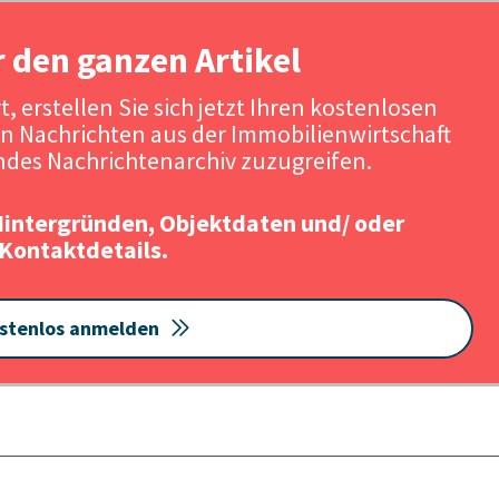
r den ganzen Artikel
, erstellen Sie sich jetzt Ihren kostenlosen
n Nachrichten aus der Immobilienwirtschaft
des Nachrichtenarchiv zuzugreifen.
Hintergründen, Objektdaten und/ oder
Kontaktdetails.
stenlos anmelden