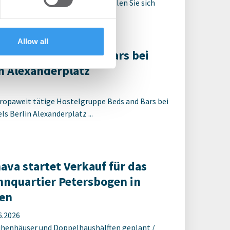
enn noch nicht registriert, erstellen Sie sich
t, um auf die neusten ...
Allow all
R berät Beds and Bars bei
 Alexanderplatz
ropaweit tätige Hostelgruppe Beds and Bars bei
s Berlin Alexanderplatz ...
ava startet Verkauf für das
nquartier Petersbogen in
en
6.2026
ihenhäuser und Doppelhaushälften geplant /