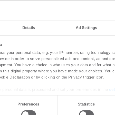
Details
Ad Settings
a
ss your personal data, e.g. your IP-number, using technology s
nteressieren
evice in order to serve personalized ads and content, ad and c
opment. You have a choice in who uses your data and for what p
on this digital property where you have made your choices. You 
etzt Rechenzentren
Ingeborg-Warschke
kie Declaration or by clicking on the Privacy trigger icon.
Bewerbung bis 2. A
 personal data is processed and set your preferences in the
det
Bundesbauminister
Schirmherrin
zum Risiko für Rechenzentren:
e content and ads, to provide social media features and to analy
Preferences
Statistics
raturen und immer
 our site with our social media, advertising and analytics partn
-
08.07.2026
steme treiben den ...
 provided to them or that they’ve collected from your use of their