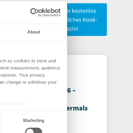
Gestalte hier kostenlos
Dein persönliches Konii-
Magazin!
About
uch as cookies to store and
ontent measurement, audience
urposes. Your privacy
can change or withdraw your
-Nachwuchspreis 2026 –
ugust möglich –
ails section
.
in Verena Hubertz abermals
se our traffic. We also share
Marketing
ers who may combine it with
 services.