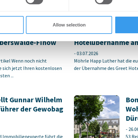
Login für den ganzen Artikel W
jetzt Ihren kostenlosen Accoun
Allow selection
tich für neuen
MÖHRLE HAPP LUTHE
berswalde-Finow
Hotelübernahme am
-
03.07.2026
rtikel Wenn noch nicht
Möhrle Happ Luther hat die eu
ie sich jetzt Ihren kostenlosen
der Übernahme des Greet Hotel
ten ...
llt Gunnar Wilhelm
Bon
führer der Gewobag
Woh
Dür
-
26.0
d Immobilienexperte führt die
53 Re