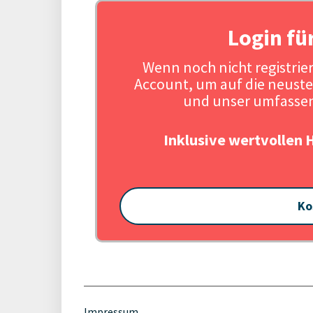
Login fü
Wenn noch nicht registriert
Account, um auf die neuste
und unser umfassen
Inklusive wertvollen 
Ko
Impressum