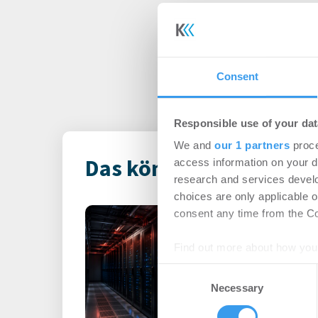
Consent
Responsible use of your dat
We and
our 1 partners
proce
Das könnte Dich auch i
access information on your d
research and services devel
choices are only applicable 
Rekordhitze s
consent any time from the Coo
unter Druck
Find out more about how your
-
31.07.2026
Consent
Anhaltende Hitze wird 
We use cookies to personalis
Necessary
Selection
Steigende Außentempe
information about your use of
leistungsfähigere IT-Sy
other information that you’ve