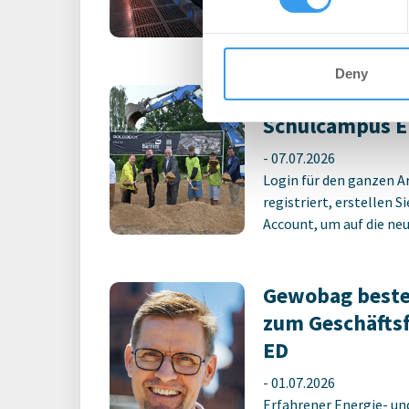
Deny
Erster Spatens
Schulcampus E
-
07.07.2026
Login für den ganzen A
registriert, erstellen S
Account, um auf die neus
Gewobag beste
zum Geschäfts
ED
-
01.07.2026
Erfahrener Energie- un