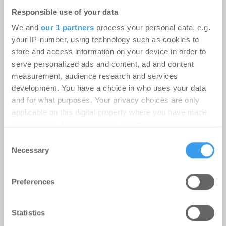
Responsible use of your data
We and
our 1 partners
process your personal data, e.g.
your IP-number, using technology such as cookies to
store and access information on your device in order to
serve personalized ads and content, ad and content
measurement, audience research and services
development. You have a choice in who uses your data
and for what purposes. Your privacy choices are only
Erster Spatenstich für neuen
applicable on this digital property where you have made
Schulcampus Eberswalde-Finow
your choices. You can change or withdraw your consent
any time from the Cookie Declaration or by clicking on
-
07.07.2026
Consent
the Privacy trigger icon.
Necessary
Login für den ganzen Artikel Wenn noch nicht
Selection
registriert, erstellen Sie sich jetzt Ihren
Find out more about how your personal data is processed
kostenlosen Account, um auf die neusten ...
Preferences
and set your preferences in the
details section
.
We use cookies to personalise content and ads, to
MÖHRLE HAPP LUTHER berät Beds
Statistics
provide social media features and to analyse our traffic.