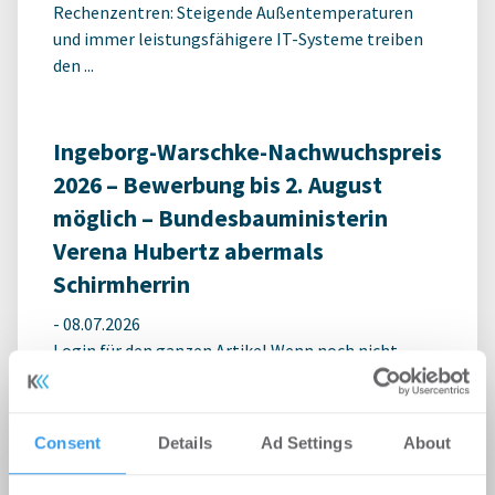
Rechenzentren: Steigende Außentemperaturen
und immer leistungsfähigere IT-Systeme treiben
den ...
Ingeborg-Warschke-Nachwuchspreis
2026 – Bewerbung bis 2. August
möglich – Bundesbauministerin
Verena Hubertz abermals
Schirmherrin
-
08.07.2026
Login für den ganzen Artikel Wenn noch nicht
registriert, erstellen Sie sich jetzt Ihren
kostenlosen Account, um auf die neusten ...
Consent
Details
Ad Settings
About