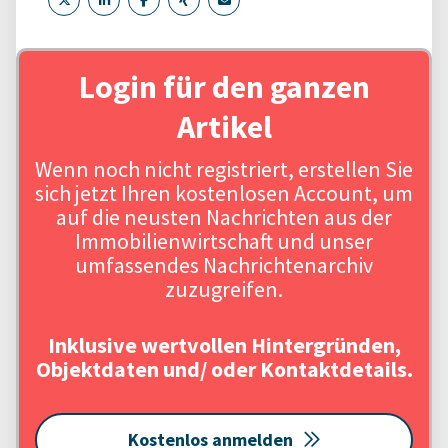
Login für den ganzen
Artikel
Wenn noch nicht registriert, erstellen Sie
sich jetzt Ihren kostenlosen Account, um
auf die neusten Nachrichten aus der
Immobilienwirtschaft und unser
umfassendes Nachrichtenarchiv
zuzugreifen.
Inklusive wertvollen Hintergründen,
Objektdaten und/ oder Kontaktdetails.
Kostenlos anmelden