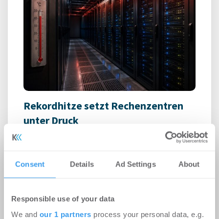
Rekordhitze setzt Rechenzentren
unter Druck
-
31.07.2026
Anhaltende Hitze wird zum Risiko für
Rechenzentren: Steigende Außentemperaturen
Consent
Details
Ad Settings
About
und immer leistungsfähigere IT-Systeme treiben
den ...
Responsible use of your data
We and
our 1 partners
process your personal data, e.g.