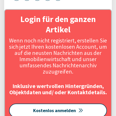
Login für den ganzen
Artikel
Wenn noch nicht registriert, erstellen Sie
sich jetzt Ihren kostenlosen Account, um
auf die neusten Nachrichten aus der
Immobilienwirtschaft und unser
umfassendes Nachrichtenarchiv
zuzugreifen.
Inklusive wertvollen Hintergründen,
Objektdaten und/ oder Kontaktdetails.
Kostenlos anmelden