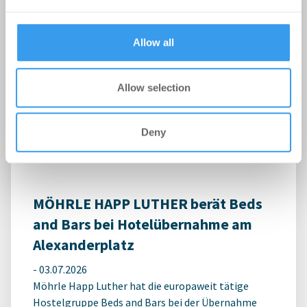
provided to them or that they’ve collected from your use
of their services.
Allow all
Erster Spatenstich für neuen
Schulcampus Eberswalde-Finow
Allow selection
-
07.07.2026
Login für den ganzen Artikel Wenn noch nicht
Deny
registriert, erstellen Sie sich jetzt Ihren
kostenlosen Account, um auf die neusten ...
MÖHRLE HAPP LUTHER berät Beds
and Bars bei Hotelübernahme am
Alexanderplatz
-
03.07.2026
Möhrle Happ Luther hat die europaweit tätige
Hostelgruppe Beds and Bars bei der Übernahme