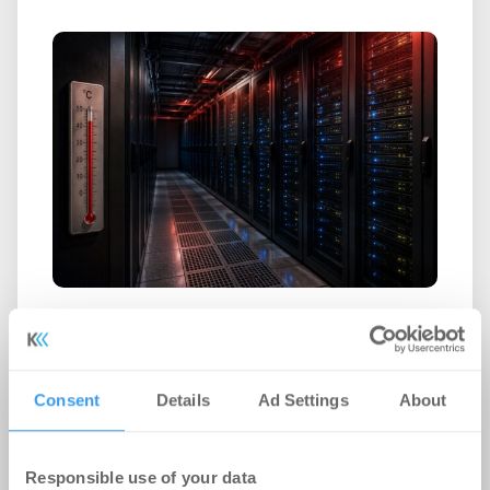
Rekordhitze setzt Rechenzentren
unter Druck
-
31.07.2026
Consent
Details
Ad Settings
About
Anhaltende Hitze wird zum Risiko für
Rechenzentren: Steigende Außentemperaturen
und immer leistungsfähigere IT-Systeme treiben
Responsible use of your data