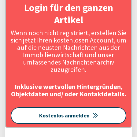
Login für den ganzen
Artikel
Wenn noch nicht registriert, erstellen Sie
sich jetzt Ihren kostenlosen Account, um
auf die neusten Nachrichten aus der
Immobilienwirtschaft und unser
umfassendes Nachrichtenarchiv
zuzugreifen.
Inklusive wertvollen Hintergründen,
Objektdaten und/ oder Kontaktdetails.
Kostenlos anmelden