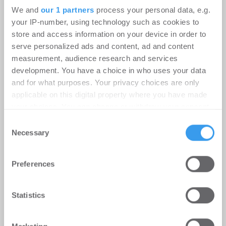
den ...
We and
our 1 partners
process your personal data, e.g.
your IP-number, using technology such as cookies to
store and access information on your device in order to
Ingeborg-Warschke-Nachwuchspreis
serve personalized ads and content, ad and content
2026 – Bewerbung bis 2. August
measurement, audience research and services
development. You have a choice in who uses your data
möglich – Bundesbauministerin
and for what purposes. Your privacy choices are only
Verena Hubertz abermals
applicable on this digital property where you have made
Schirmherrin
your choices. You can change or withdraw your consent
any time from the Cookie Declaration or by clicking on
-
08.07.2026
Consent
the Privacy trigger icon.
Necessary
Login für den ganzen Artikel Wenn noch nicht
Selection
registriert, erstellen Sie sich jetzt Ihren
Find out more about how your personal data is processed
kostenlosen Account, um auf die neusten ...
Preferences
and set your preferences in the
details section
.
We use cookies to personalise content and ads, to
Statistics
provide social media features and to analyse our traffic.
We also share information about your use of our site with