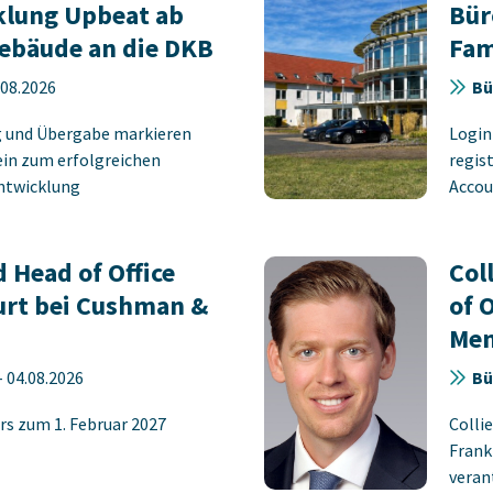
klung Upbeat ab
Bür
ebäude an die DKB
Fam
.08.2026
Bü
g und Übergabe markieren
Login
ein zum erfolgreichen
regist
entwicklung
Accoun
d Head of Office
Col
urt bei Cushman &
of 
Men
-
04.08.2026
Bü
rs zum 1. Februar 2027
Colli
Frank
verant