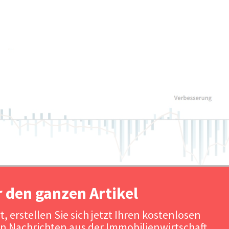
r den ganzen Artikel
, erstellen Sie sich jetzt Ihren kostenlosen
n Nachrichten aus der Immobilienwirtschaft