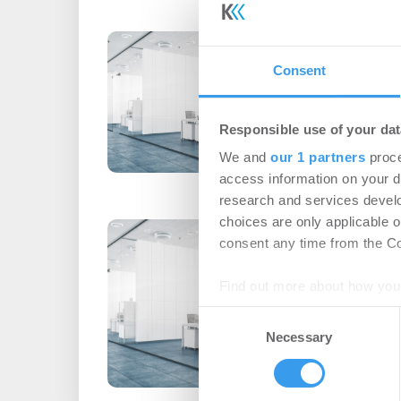
Viel Rückenwi
Bürovermietu
Consent
Büro | Märkte
-
24.0
Responsible use of your dat
Durchschnittliche Deal
We and
our 1 partners
proce
Jahresvergleich um 70
access information on your d
research and services devel
choices are only applicable 
Positive Aussic
consent any time from the Coo
Finanzierungsi
Find out more about how your
Asset Management
Consent
Rahmenbedingungen ver
We use cookies to personalis
Necessary
Selection
Kreditnehmer
information about your use of
other information that you’ve