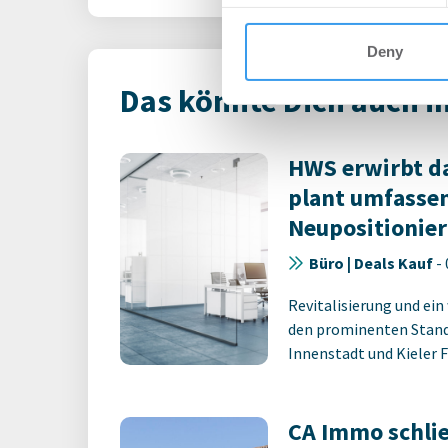
Deny
Das könnte Dich auch i
HWS erwirbt da
plant umfasse
Neupositionie
Büro | Deals Kauf
-
Revitalisierung und ein
den prominenten Stan
Innenstadt und Kieler Fö
CA Immo schlie