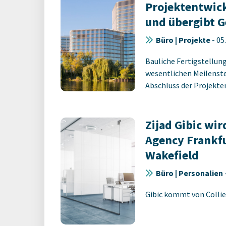
Projektentwic
und übergibt G
Büro | Projekte
-
05
Bauliche Fertigstellun
wesentlichen Meilenst
Abschluss der Projekt
Zijad Gibic wir
Agency Frankf
Wakefield
Büro | Personalien
Gibic kommt von Collie