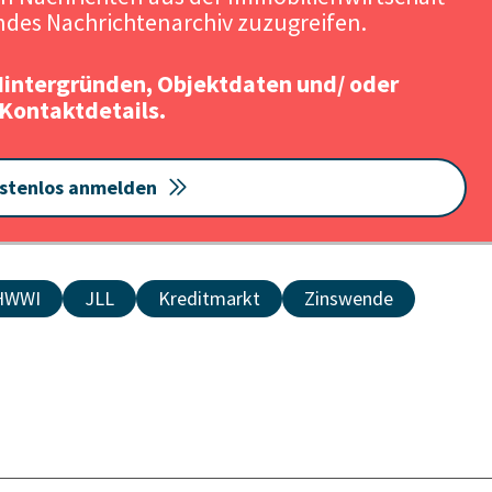
Quelle: HWWI und 
des Nachrichtenarchiv zuzugreifen.
Hintergründen, Objektdaten und/ oder
Kontaktdetails.
stenlos anmelden
HWWI
JLL
Kreditmarkt
Zinswende