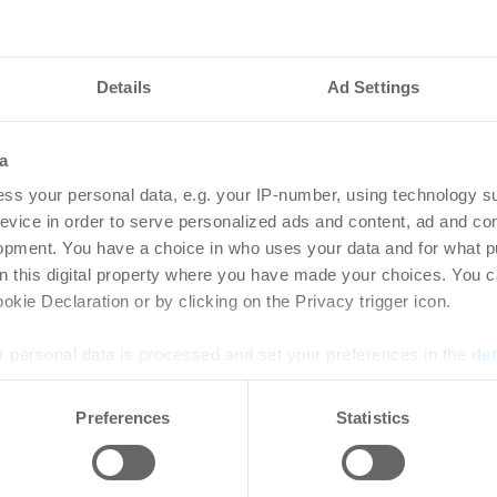
nd für Hannovers
Kau
ngsmarkt
ste
Details
Ad Settings
7.2026
Wo
a
größe steigt im
Kaufp
ss your personal data, e.g. your IP-number, using technology s
 Prozent
evice in order to serve personalized ads and content, ad and c
opment. You have a choice in who uses your data and for what p
on this digital property where you have made your choices. You 
hten stabilisieren
Rea
kie Declaration or by clicking on the Privacy trigger icon.
ndex Difi
Log
Mön
 personal data is processed and set your preferences in the
det
 | Unternehmen
-
17.07.2026
Lo
bessern sich für
e content and ads, to provide social media features and to analy
Preferences
Statistics
 our site with our social media, advertising and analytics partn
JLL v
 provided to them or that they’ve collected from your use of their
mit 1