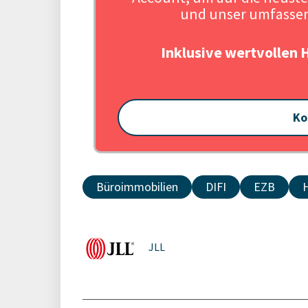
und unser umfassen
Inklusive wertvollen 
Ko
Büroimmobilien
DIFI
EZB
JLL