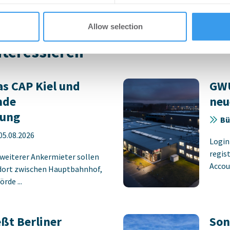
Allow selection
nteressieren
s CAP Kiel und
GWU
nde
neu
rung
Bü
05.08.2026
Login
regist
 weiterer Ankermieter sollen
Accoun
dort zwischen Hauptbahnhof,
rde ...
ßt Berliner
Son