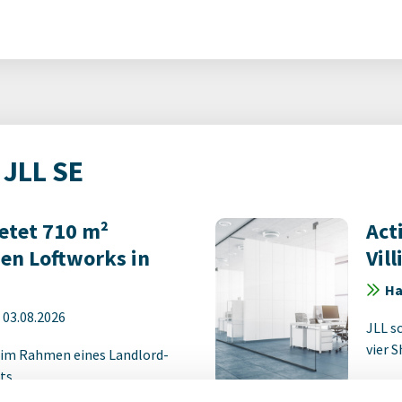
 JLL SE
etet 710 m²
Act
den Loftworks in
Vil
Ha
-
03.08.2026
JLL s
vier 
 im Rahmen eines Landlord-
ts