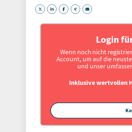
Login fü
Wenn noch nicht registriert
Account, um auf die neuste
und unser umfassen
Inklusive wertvollen 
Ko