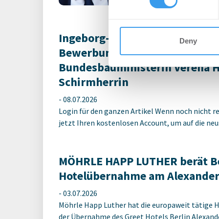
Ingeborg-Warschke-Nachwuchs
Deny
Bewerbung bis 2. August mögli
Bundesbauministerin Verena 
Schirmherrin
-
08.07.2026
Login für den ganzen Artikel Wenn noch nicht reg
jetzt Ihren kostenlosen Account, um auf die neus
MÖHRLE HAPP LUTHER berät Be
Hotelübernahme am Alexander
-
03.07.2026
Möhrle Happ Luther hat die europaweit tätige 
der Übernahme des Greet Hotels Berlin Alexander