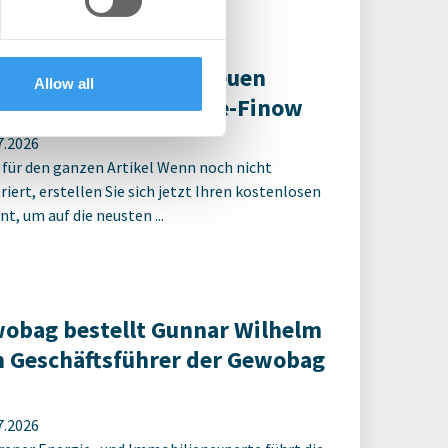
ter Spatenstich für neuen
Allow all
ulcampus Eberswalde-Finow
7.2026
 für den ganzen Artikel Wenn noch nicht
riert, erstellen Sie sich jetzt Ihren kostenlosen
t, um auf die neusten ...
obag bestellt Gunnar Wilhelm
 Geschäftsführer der Gewobag
7.2026