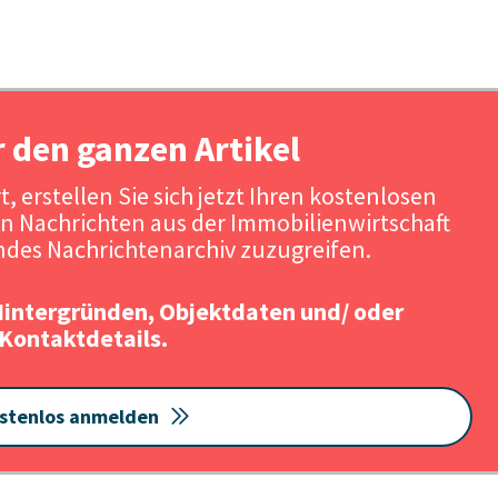
r den ganzen Artikel
, erstellen Sie sich jetzt Ihren kostenlosen
n Nachrichten aus der Immobilienwirtschaft
des Nachrichtenarchiv zuzugreifen.
Hintergründen, Objektdaten und/ oder
Kontaktdetails.
stenlos anmelden