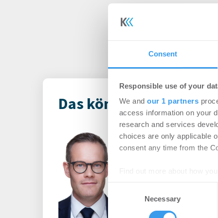
Consent
Responsible use of your dat
Das könnte Dich auch i
We and
our 1 partners
proce
access information on your d
research and services devel
Principal Ass
choices are only applicable 
ernennt Daniel
consent any time from the Coo
des europäisch
Find out more about how your
-
06.08.2026
Consent
Login für den ganzen A
We use cookies to personalis
Necessary
Selection
registriert, erstellen S
information about your use of
Account, um auf die neus
other information that you’ve