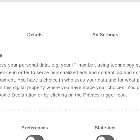
Details
Ad Settings
a
nteressieren
ss your personal data, e.g. your IP-number, using technology s
evice in order to serve personalized ads and content, ad and c
opment. You have a choice in who uses your data and for what p
et Management
Rek
on this digital property where you have made your choices. You 
 Maric zum Leiter
unt
kie Declaration or by clicking on the Privacy trigger icon.
en Vertriebs
-
31.0
 personal data is processed and set your preferences in the
det
Anhal
Steig
rtikel Wenn noch nicht
e content and ads, to provide social media features and to analy
Preferences
Statistics
leist
ie sich jetzt Ihren kostenlosen
 our site with our social media, advertising and analytics partn
ten ...
 provided to them or that they’ve collected from your use of their