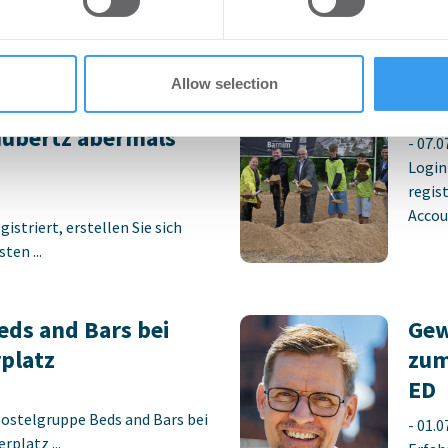
preis 2026 –
Ers
Allow selection
ch –
Sch
Hubertz abermals
-
07.0
Login
regist
Accoun
istriert, erstellen Sie sich
ten ...
ds and Bars bei
Gew
platz
zum
ED
Hostelgruppe Beds and Bars bei
-
01.0
platz ...