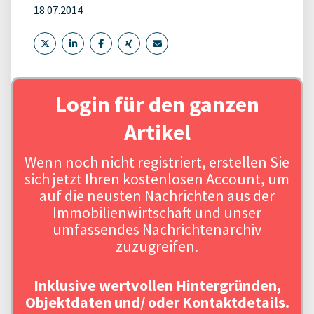
18.07.2014
Login für den ganzen
Artikel
Wenn noch nicht registriert, erstellen Sie
sich jetzt Ihren kostenlosen Account, um
auf die neusten Nachrichten aus der
Immobilienwirtschaft und unser
umfassendes Nachrichtenarchiv
zuzugreifen.
Inklusive wertvollen Hintergründen,
Objektdaten und/ oder Kontaktdetails.