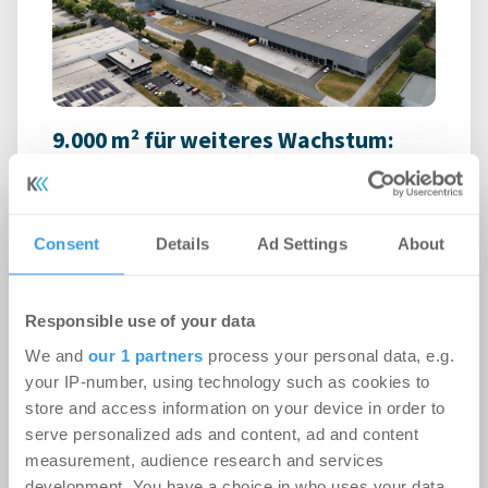
9.000 m² für weiteres Wachstum:
RUHR REAL vermittelt
Logistikfläche in Unna
Logistik | Deals Miete
-
06.08.2026
Consent
Details
Ad Settings
About
Login für den ganzen Artikel Wenn noch nicht
registriert, erstellen Sie sich jetzt Ihren
Responsible use of your data
kostenlosen Account, um auf die neusten ...
We and
our 1 partners
process your personal data, e.g.
your IP-number, using technology such as cookies to
store and access information on your device in order to
serve personalized ads and content, ad and content
measurement, audience research and services
development. You have a choice in who uses your data