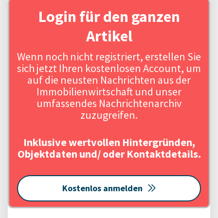
Login für den ganzen
Artikel
Wenn noch nicht registriert, erstellen Sie
sich jetzt Ihren kostenlosen Account, um
auf die neusten Nachrichten aus der
Immobilienwirtschaft und unser
umfassendes Nachrichtenarchiv
zuzugreifen.
Inklusive wertvollen Hintergründen,
Objektdaten und/ oder Kontaktdetails.
Kostenlos anmelden