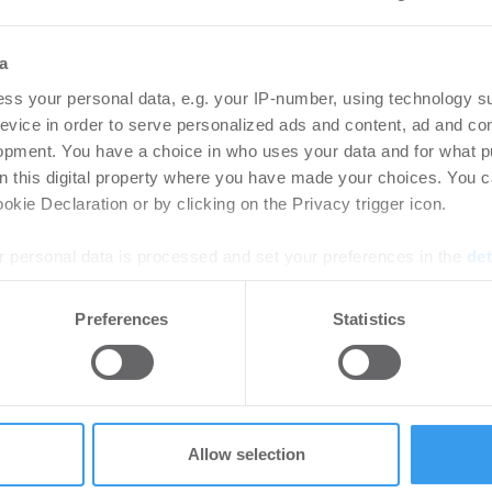
bilien
-
24.07.2026
Po
rtikel Wenn noch nicht
GdW w
a
ie sich jetzt Ihren kostenlosen
Wohnu
ss your personal data, e.g. your IP-number, using technology s
ten ...
Photo
evice in order to serve personalized ads and content, ad and c
praxis
opment. You have a choice in who uses your data and for what p
on this digital property where you have made your choices. You 
kie Declaration or by clicking on the Privacy trigger icon.
r nicht gebaut: Die
Soz
r den Wohnungsbau
Woh
 personal data is processed and set your preferences in the
det
Nov
6
e content and ads, to provide social media features and to analy
NR
Preferences
Statistics
rtikel Wenn noch nicht
 our site with our social media, advertising and analytics partn
W
ie sich jetzt Ihren kostenlosen
 provided to them or that they’ve collected from your use of their
ten ...
Login
regist
Accoun
Allow selection