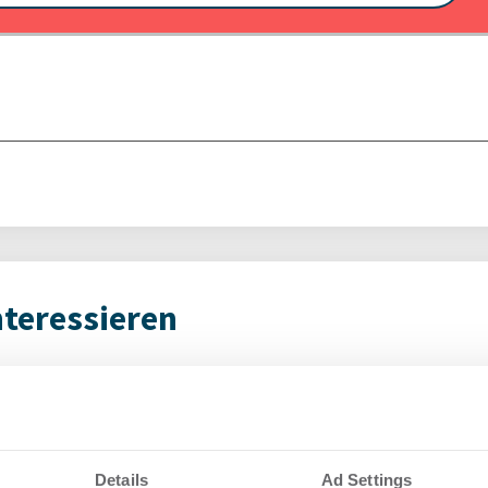
nteressieren
chschärfungen bei
EEG
nd
im 
paket
aus
Details
Ad Settings