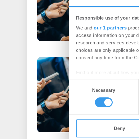
Politik | Wohnimmo
Login für den ganzen A
Responsible use of your dat
registriert, erstellen S
We and
our 1 partners
proce
Account, um auf die neus
access information on your d
research and services devel
choices are only applicable 
consent any time from the Coo
Genehmigt, abe
vier Hebel fü
Find out more about how your
Wohnen
-
17.07.202
Consent
We use cookies to personalis
Necessary
Selection
Login für den ganzen A
information about your use of
registriert, erstellen S
other information that you’ve
Account, um auf die neus
Deny