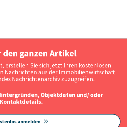
r den ganzen Artikel
, erstellen Sie sich jetzt Ihren kostenlosen
n Nachrichten aus der Immobilienwirtschaft
des Nachrichtenarchiv zuzugreifen.
Hintergründen, Objektdaten und/ oder
Kontaktdetails.
stenlos anmelden