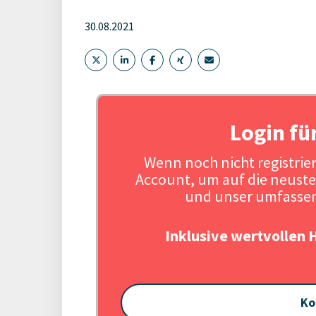
30.08.2021
Login fü
Wenn noch nicht registriert
Account, um auf die neuste
und unser umfassen
Inklusive wertvollen 
Ko