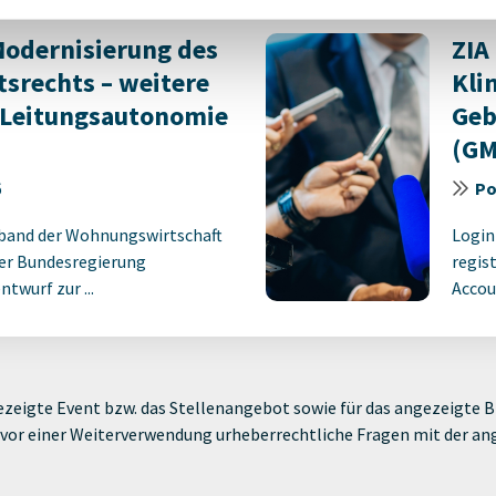
odernisierung des
ZIA
srechts – weitere
Kli
 Leitungsautonomie
Geb
(GM
6
Po
rband der Wohnungswirtschaft
Login
er Bundesregierung
regist
twurf zur ...
Accoun
zeigte Event bzw. das Stellenangebot sowie für das angezeigte Bi
ie vor einer Weiterverwendung urheberrechtliche Fragen mit der a