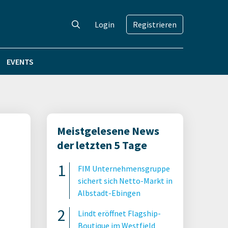
Login
Registrieren
EVENTS
Meistgelesene News
der letzten 5 Tage
FIM Unternehmensgruppe
sichert sich Netto-Markt in
Albstadt-Ebingen
Lindt eröffnet Flagship-
Boutique im Westfield