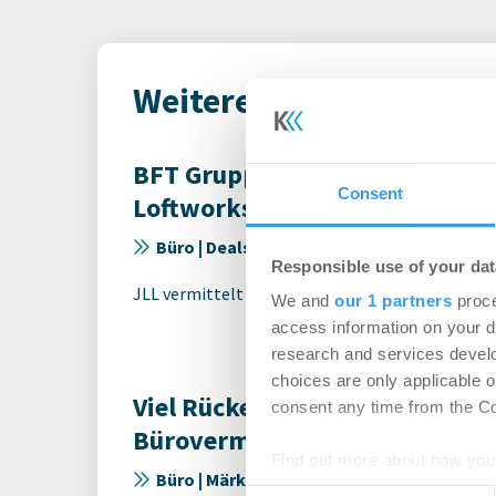
Weitere Meldungen von
BFT Gruppe mietet 710 m² Büro
Consent
Loftworks in Düsseldorf an
Büro | Deals Miete
-
03.08.2026
Responsible use of your dat
JLL vermittelt Flächen im Rahmen eines Land
We and
our 1 partners
proce
access information on your d
research and services devel
choices are only applicable 
Viel Rückenwind für Hannover
consent any time from the Coo
Bürovermietungsmarkt
Find out more about how your
Büro | Märkte
-
24.07.2026