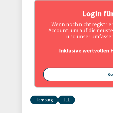
Login fü
Wenn noch nicht registriert
Account, um auf die neuste
und unser umfassen
Inklusive wertvollen 
Ko
Hamburg
JLL