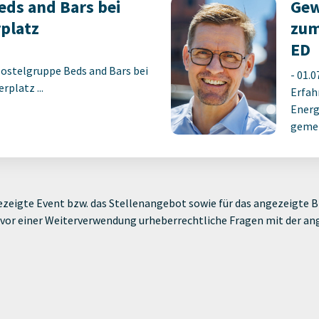
ds and Bars bei
Gew
platz
zum
ED
Hostelgruppe Beds and Bars bei
-
01.0
platz ...
Erfah
Energ
gemei
zeigte Event bzw. das Stellenangebot sowie für das angezeigte Bi
ie vor einer Weiterverwendung urheberrechtliche Fragen mit der a