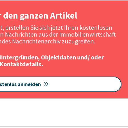
r den ganzen Artikel
, erstellen Sie sich jetzt Ihren kostenlosen
n Nachrichten aus der Immobilienwirtschaft
des Nachrichtenarchiv zuzugreifen.
Hintergründen, Objektdaten und/ oder
Kontaktdetails.
stenlos anmelden