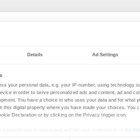
 JLL SE
fläche in den
Activ-Group kauft C
Details
Ad Settings
Schwenningen
Handel | Deals Kauf
-
27.0
a
lord-Representation-Mandats
JLL schließt Vermarktung von
ss your personal data, e.g. your IP-number, using technology s
ab
evice in order to serve personalized ads and content, ad and c
opment. You have a choice in who uses your data and for what p
on this digital property where you have made your choices. You 
s
Kau
kie Declaration or by clicking on the Privacy trigger icon.
ste
 personal data is processed and set your preferences in the
det
Wo