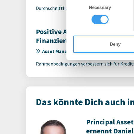
Consent
We use cookies to personalis
Necessary
Selection
Durchschnittliche Dealgröße steigt im Jahresv
information about your use of
other information that you’ve
Positive Aussichten stabilisier
Finanzierungsindex Difi
Deny
Asset Management | Unternehmen
-
17.07.
Rahmenbedingungen verbessern sich für Kredi
Das könnte Dich auch i
Principal Ass
ernennt Daniel