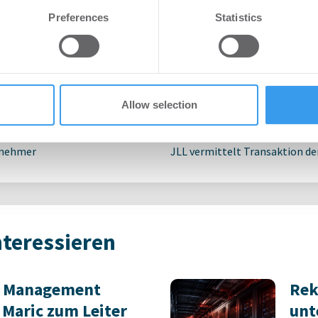
e content and ads, to provide social media features and to analy
Preferences
Statistics
ergleich um 70 Prozent
Kaufp
 our site with our social media, advertising and analytics partn
 provided to them or that they’ve collected from your use of their
en
Realterm kauft ehe
Logistikzentrum i
Allow selection
2026
Logistik
-
16.07.2026
tnehmer
JLL vermittelt Transaktion de
nteressieren
et Management
Rek
 Maric zum Leiter
unt