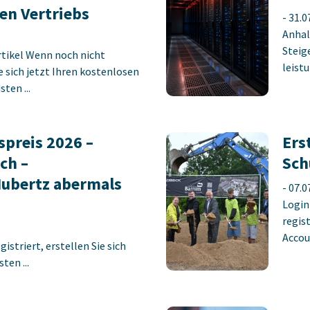
en Vertriebs
-
31.0
Anhal
Steig
rtikel Wenn noch nicht
leist
ie sich jetzt Ihren kostenlosen
ten ...
preis 2026 –
Ers
ch –
Sch
Hubertz abermals
-
07.0
Login
regist
Accoun
istriert, erstellen Sie sich
ten ...