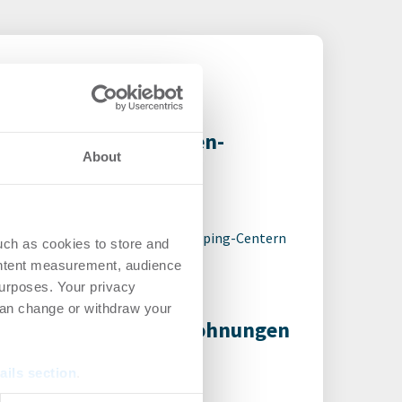
ity Rondell in Villingen-
About
7.2026
 insolventem Fonds mit vier Shopping-Centern
uch as cookies to store and
ontent measurement, audience
urposes. Your privacy
can change or withdraw your
fpreise für Neubauwohnungen
igen wieder
ails section
.
hnen | Märkte
-
21.07.2026