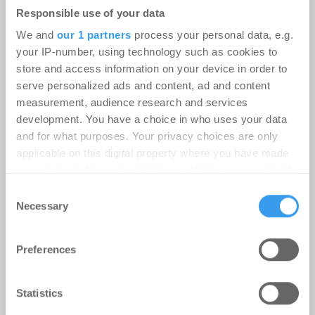
Preisanstieg verliert an Schwung,
Responsible use of your data
real sinken die Immobilienpreise im
We and
our 1 partners
process your personal data, e.g.
Jahresvergleich
your IP-number, using technology such as cookies to
store and access information on your device in order to
Wohnen | Märkte
-
06.08.2026
serve personalized ads and content, ad and content
measurement, audience research and services
Preisanstieg verliert an Schwung, real sinken die
development. You have a choice in who uses your data
Immobilienpreise im Jahresvergleich
and for what purposes. Your privacy choices are only
applicable on this digital property where you have made
your choices. You can change or withdraw your consent
any time from the Cookie Declaration or by clicking on
Consent
the Privacy trigger icon.
Necessary
Selection
Find out more about how your personal data is processed
Preferences
and set your preferences in the
details section
.
We use cookies to personalise content and ads, to
Statistics
provide social media features and to analyse our traffic.