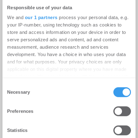
Responsible use of your data
We and
our 1 partners
process your personal data, e.g.
your IP-number, using technology such as cookies to
Dream beschleunigt das Wachstum
store and access information on your device in order to
seiner Asset-Management-
serve personalized ads and content, ad and content
Plattform mit der Übernahme von
measurement, audience research and services
development. You have a choice in who uses your data
Chancerygate
and for what purposes. Your privacy choices are only
Asset Management | Unternehmen
-
applicable on this digital property where you have made
your choices. You can change or withdraw your consent
01.08.2026
any time from the Cookie Declaration or by clicking on
Consent
Dream beschleunigt das Wachstum seiner Asset-
the Privacy trigger icon.
Necessary
Selection
Management-Plattform mit der Übernahme von
Chancerygate, einem führenden im Vereinigten ...
Find out more about how your personal data is processed
Preferences
and set your preferences in the
details section
.
We use cookies to personalise content and ads, to
Statistics
provide social media features and to analyse our traffic.