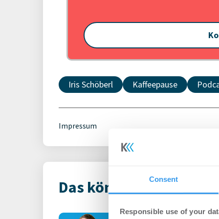
Ko
Iris Schöberl
Kaffeepause
Podca
Impressum
Consent
Das könnte Dich auch i
Responsible use of your dat