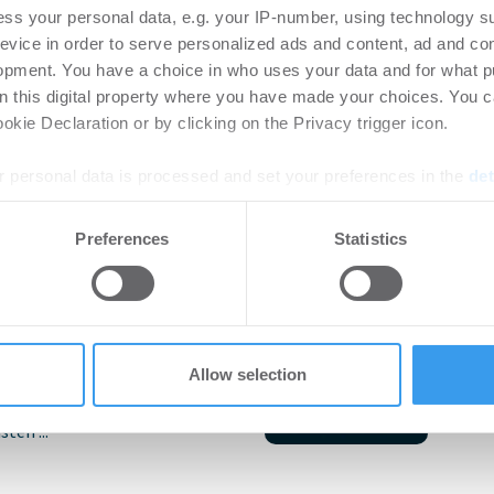
 Prof. Dr. Florian
Kaf
ss your personal data, e.g. your IP-number, using technology s
Gwe
evice in order to serve personalized ads and content, ad and c
opment. You have a choice in who uses your data and for what p
6
Po
on this digital property where you have made your choices. You 
rtikel Wenn noch nicht
Kaffe
kie Declaration or by clicking on the Privacy trigger icon.
ie sich jetzt Ihren kostenlosen
Frank
ten ...
Denkm
 personal data is processed and set your preferences in the
det
e content and ads, to provide social media features and to analy
Preferences
Statistics
t Dr. Thomas
Kaf
 our site with our social media, advertising and analytics partn
 provided to them or that they’ve collected from your use of their
Po
| Innovation
-
08.07.2026
Login
regist
Allow selection
rtikel Wenn noch nicht
Accoun
ie sich jetzt Ihren kostenlosen
ten ...