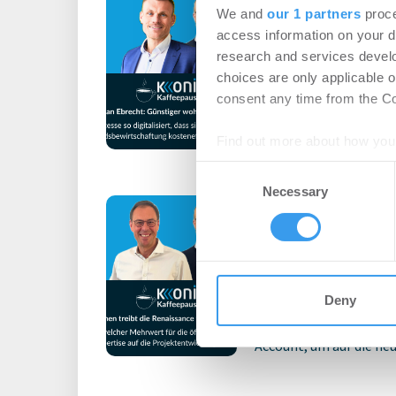
Kaffeepause mit
We and
our 1 partners
proce
Ebrecht
access information on your d
research and services devel
Podcast
-
05.08.202
choices are only applicable 
Login für den ganzen A
consent any time from the Coo
registriert, erstellen S
Account, um auf die neus
Find out more about how your
Consent
We use cookies to personalis
Necessary
Selection
Kaffeepause mi
information about your use of
other information that you’ve
Kallenbrunnen
Asset Management 
Deny
Login für den ganzen A
registriert, erstellen S
Account, um auf die neus