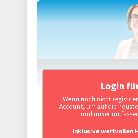
Login fü
Wenn noch nicht registriert
Account, um auf die neuste
und unser umfassen
Inklusive wertvollen 