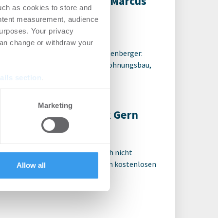
feepause mit Prof. Dr. Marcus
uch as cookies to store and
chenberger
ontent measurement, audience
urposes. Your privacy
dcast
-
22.07.2026
can change or withdraw your
epause mit Prof. Dr. Marcus Gwechenberger:
furts Planungsdezernent über Wohnungsbau,
alschutz und die grüne Stadt
ails section
.
se our traffic. We also share
Marketing
feepause mit Dominik Gern
ers who may combine it with
 services.
dcast
-
17.06.2026
 für den ganzen Artikel Wenn noch nicht
riert, erstellen Sie sich jetzt Ihren kostenlosen
Allow all
t, um auf die neusten ...