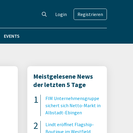
Login
Registrieren
EVENTS
Meistgelesene News
der letzten 5 Tage
FIM Unternehmensgruppe
sichert sich Netto-Markt in
Albstadt-Ebingen
Lindt eröffnet Flagship-
Boutique im Westfield