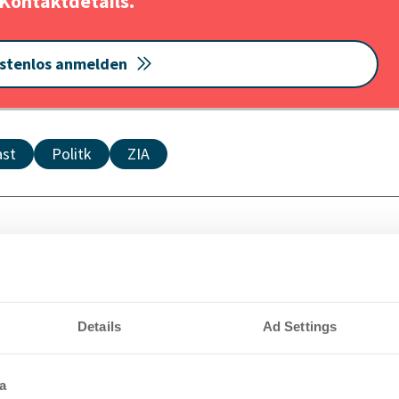
Kontaktdetails.
stenlos anmelden
st
Politk
ZIA
Details
Ad Settings
nteressieren
a