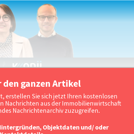
r den ganzen Artikel
, erstellen Sie sich jetzt Ihren kostenlosen
n Nachrichten aus der Immobilienwirtschaft
Quelle: Konii / Urheber: K
des Nachrichtenarchiv zuzugreifen.
Hintergründen, Objektdaten und/ oder