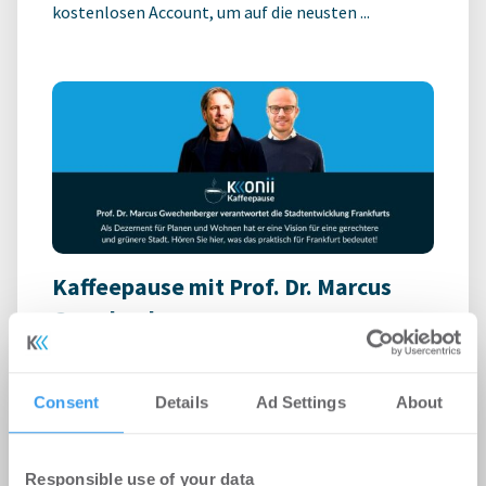
kostenlosen Account, um auf die neusten ...
Kaffeepause mit Prof. Dr. Marcus
Gwechenberger
Podcast
-
22.07.2026
Kaffeepause mit Prof. Dr. Marcus Gwechenberger:
Consent
Details
Ad Settings
About
Frankfurts Planungsdezernent über Wohnungsbau,
Denkmalschutz und die grüne Stadt
Responsible use of your data