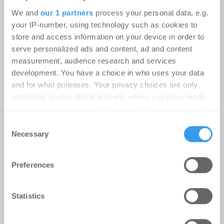
We and
our 1 partners
process your personal data, e.g.
your IP-number, using technology such as cookies to
store and access information on your device in order to
serve personalized ads and content, ad and content
measurement, audience research and services
development. You have a choice in who uses your data
and for what purposes. Your privacy choices are only
applicable on this digital property where you have made
your choices. You can change or withdraw your consent
Kaffeepause mit Dr. Thomas
any time from the Cookie Declaration or by clicking on
Consent
Kallenbrunnen
the Privacy trigger icon.
Necessary
Selection
Asset Management | Innovation
-
08.07.2026
Find out more about how your personal data is processed
Preferences
Login für den ganzen Artikel Wenn noch nicht
and set your preferences in the
details section
.
registriert, erstellen Sie sich jetzt Ihren
kostenlosen Account, um auf die neusten ...
We use cookies to personalise content and ads, to
Statistics
provide social media features and to analyse our traffic.
We also share information about your use of our site with