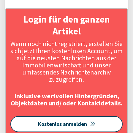
Login für den ganzen
Artikel
Wenn noch nicht registriert, erstellen Sie
sich jetzt Ihren kostenlosen Account, um
auf die neusten Nachrichten aus der
Immobilienwirtschaft und unser
umfassendes Nachrichtenarchiv
zuzugreifen.
Inklusive wertvollen Hintergründen,
Objektdaten und/ oder Kontaktdetails.
Kostenlos anmelden