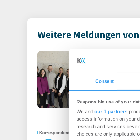
Weitere Meldungen von K
REAL GAIN stel
vor
Unternehmen
-
03.
Consent
Login für den ganzen A
registriert, erstellen S
Responsible use of your dat
Account, um auf die neus
We and
our 1 partners
proce
access information on your d
Konii bietet d
research and services devel
choices are only applicable 
Perspektivenw