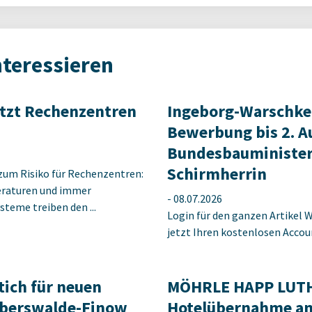
nteressieren
etzt Rechenzentren
Ingeborg-Warschke
Bewerbung bis 2. A
Bundesbauminister
Schirmherrin
zum Risiko für Rechenzentren:
raturen und immer
-
08.07.2026
steme treiben den ...
Login für den ganzen Artikel W
jetzt Ihren kostenlosen Accoun
tich für neuen
MÖHRLE HAPP LUTHE
berswalde-Finow
Hotelübernahme am