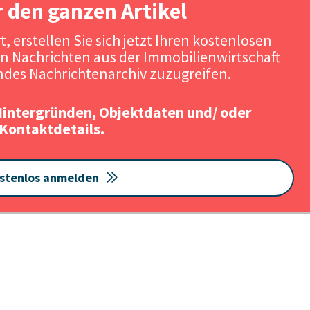
r den ganzen Artikel
, erstellen Sie sich jetzt Ihren kostenlosen
n Nachrichten aus der Immobilienwirtschaft
des Nachrichtenarchiv zuzugreifen.
Hintergründen, Objektdaten und/ oder
Kontaktdetails.
stenlos anmelden