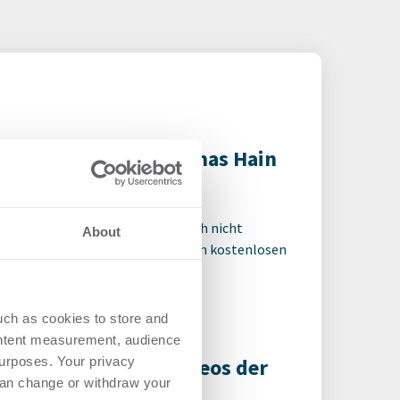
feepause mit Dr. Thomas Hain
dcast
-
17.09.2025
 für den ganzen Artikel Wenn noch nicht
About
riert, erstellen Sie sich jetzt Ihren kostenlosen
t, um auf die neusten ...
uch as cookies to store and
ontent measurement, audience
 Circle – hier alle Videos der
urposes. Your privacy
can change or withdraw your
nts ansehen