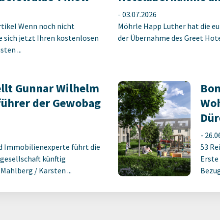
-
03.07.2026
rtikel Wenn noch nicht
Möhrle Happ Luther hat die eu
ie sich jetzt Ihren kostenlosen
der Übernahme des Greet Hotel
ten ...
llt Gunnar Wilhelm
Bon
führer der Gewobag
Woh
Dür
-
26.0
d Immobilienexperte führt die
53 Re
gesellschaft künftig
Erste
ahlberg / Karsten ...
Bezug