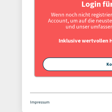
Login fü
Wenn noch nicht registriert
Account, um auf die neuste
und unser umfassen
Inklusive wertvollen 
Ko
Impressum