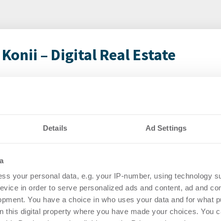
onii – Digital Real Estate
lt neuen Vorstand
Kaf
Po
12.2025
Login
Details
Ad Settings
regist
rtikel Wenn noch nicht
Accoun
ie sich jetzt Ihren kostenlosen
a
ten ...
ss your personal data, e.g. your IP-number, using technology s
evice in order to serve personalized ads and content, ad and c
en
Main
opment. You have a choice in who uses your data and for what p
on this digital property where you have made your choices. You 
echsel zur MIPIM
Eve